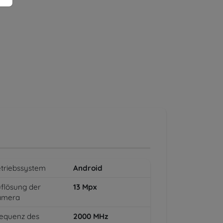
triebssystem
Android
flösung der
13
Mpx
amera
equenz des
2000
MHz