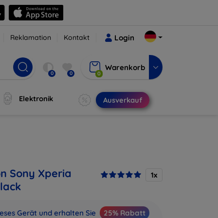
Reklamation
Kontakt
Login
Warenkorb
0
0
0
Elektronik
Ausverkauf
on Sony Xperia
1x
lack
ieses Gerät und erhalten Sie
25% Rabatt