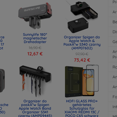
Pr
Ar
Be
Di
Sunnylife 180°
rce
Organizer Spigen do
magnetischer
.0
Apple Watch &
Ge
Drehadapter
 17
PaskÃ³w S340 czarny
16,90 €
ot
(AMP07602)
An
)
12,67 €
97,90 €
Pr
73,42 €
Ro
An
An
Fo
Organizer do
HOFI GLASS PRO+
asche
paskÃ³w Spigen
gehärtetes
In
O
Apple Watch Band
Schutzglas für
30)
Organizer S341
XIAOMI REDMI 13C /
czarny (AMP09445)
POCO C65 schwarz
M