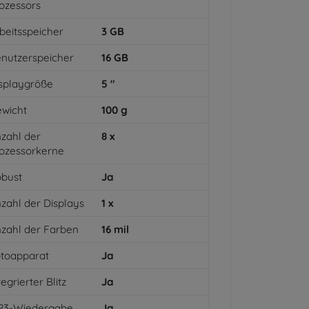
ozessors
beitsspeicher
3
GB
nutzerspeicher
16
GB
splaygröße
5
"
wicht
100
g
zahl der
8
x
ozessorkerne
bust
Ja
zahl der Displays
1
x
zahl der Farben
16
mil
toapparat
Ja
tegrierter Blitz
Ja
P3-Wiedergabe
Ja