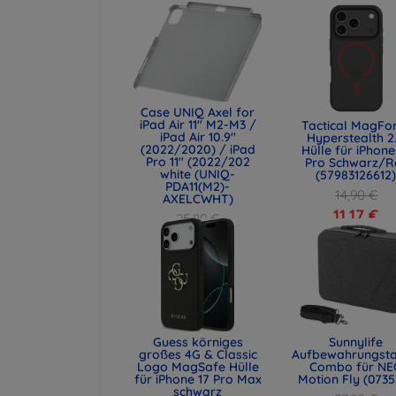
Case UNIQ Axel for
iPad Air 11" M2-M3 /
Tactical MagFo
iPad Air 10.9"
Hyperstealth 2
(2022/2020) / iPad
Hülle für iPhone
Pro 11" (2022/202
Pro Schwarz/R
white (UNIQ-
(57983126612
PDA11(M2)-
14,90 €
AXELCWHT)
11,17 €
25,89 €
19,42 €
Guess körniges
Sunnylife
großes 4G & Classic
Aufbewahrungst
Logo MagSafe Hülle
Combo für NE
für iPhone 17 Pro Max
Motion Fly (0735
schwarz