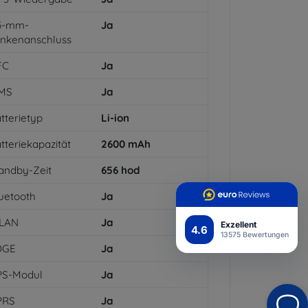
,5-mm-
Ja
inkenanschluss
FC
Ja
MS
Ja
tterietyp
Li-ion
tteriekapazität
2600
mAh
andby-Zeit
656
hod
uetooth
Ja
LAN
Ja
Exzellent
4.6
13575 Bewertungen
DGE
Ja
PS-Modul
Ja
PRS
Ja