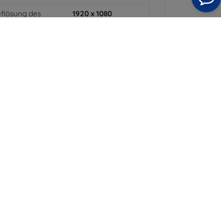
flösung des
1920 x 1080
splays
arbe
Schwarz