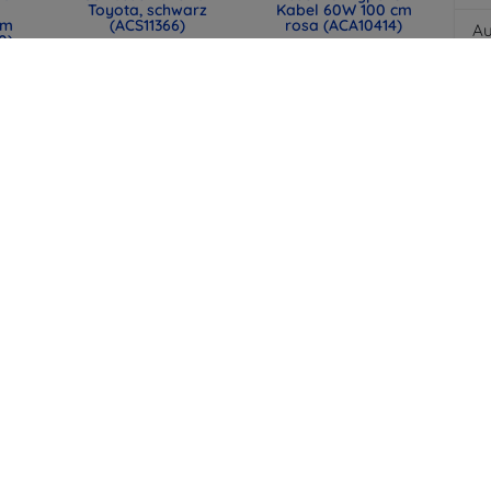
Toyota, schwarz
Kabel 60W 100 cm
mm
(ACS11366)
rosa (ACA10414)
Au
0)
31,90 €
12,90 €
Di
23,93 €
9,67 €
F
lle
SPIGEN EB6015CC
SPIGEN EB6015CC
mit
Essential USB-C-
Essential USB-C-
t,
Kabel 60W 150 cm
Kabel 60W 150 cm
44)
weiß (ACA10416)
Schwarz (ACA10417)
12,90 €
12,90 €
9,67 €
9,67 €
alle