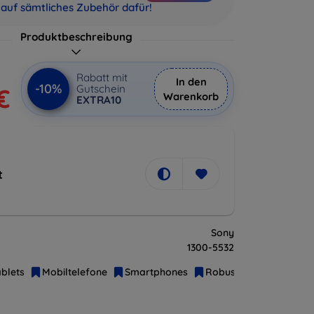
auf sämtliches Zubehör dafür!
Produktbeschreibung
Rabatt mit
In den
-10%
Gutschein
€
Warenkorb
EXTRA10
t
Sony
1300-5532
blets
Mobiltelefone
Smartphones
Robuste Handys