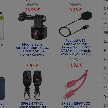
39,90 €
11,90 €
3
26,93 €
8,93 €
Kl
N
M
Tactical USB
Ba
Ladekabel für
se
Magnetische
Huawei Watch GT/
Basisadapter PULUZ
Ba
GT2/ Honor Magic
PU708B 1/4" für
Watch 2 (2447490)
Action-Kamera
15,90 €
St
12,90 €
11,92 €
8,93 €
Bl
W
E
G
kon
SPIGEN TK100
SPIGEN EB6010CC
G
für
Schlüsselhülle für
Essential Type-C-