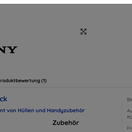
roduktbewertung (1)
ck
Be
ent von Hüllen und Handyzubehör
Au
K
Zubehör
Fr