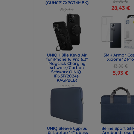
37,90 €
(GUHCP17XPGT4MBK)
28,43 €
25,89 €
19,42 €
UNIQ Hülle Keva Air
3MK Armor Ca
für iPhone 16 Pro 6,3"
Xiaomi 12 Pro
Magclick Charging
13,90 €
schwarz/Carbon
Schwarz (UNIQ-
5,93 €
IP6.3P(2024)-
KAGPBCB)
67,90 €
50,93 €
UNIQ Sleeve Cyprus
Beline Sport Sili
für Laptop 14" abyss
Armband rosa 