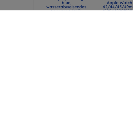
blue,
Apple Watch
wasserabweisendes
42/44/45/49
Neopren (UNIQ-
(590442291990
CYPRUS (14) -
47,90 €
ABSBLUE)
35,93 €
29,90 €
22,43 €
UNIQ Laptop-Hülle
Spigen universe
Cyprus 16" marl gray,
Reisepasshülle 
wasserabweisendes
MagSafe-Walle
Neopren (UNIQ-
schwarz (AFA113
CYPRUS (16) -
43,90 €
MALGRY)
32,93 €
34,90 €
26,18 €
alle