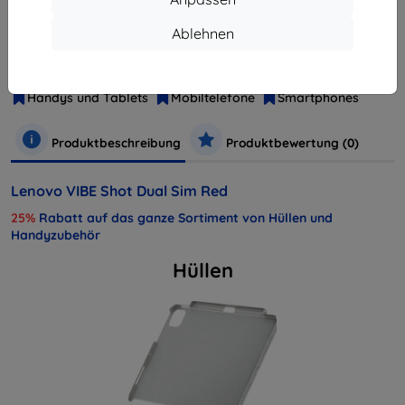
Ablehnen
Hersteller
Lenovo
Produktnummer
PA1K0063CZ
Handys und Tablets
Mobiltelefone
Smartphones
Produktbeschreibung
Produktbewertung (0)
Lenovo VIBE Shot Dual Sim Red
25%
Rabatt auf das ganze Sortiment von Hüllen und
Handyzubehör
Hüllen