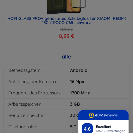
HOFI GLASS PRO+ gehärtetes Schutzglas für XIAOMI REDMI
13C / POCO C65 schwarz
11,90 €
8,93 €
alle
Betriebssystem
Android
Auflösung der Kamera
16
Mpx
Frequenz des Prozessors
1700
MHz
Arbeitsspeicher
3
GB
Benutzerspeicher
32
GB
Displaygröße
5
"
Exzellent
4.6
13575 Bewertungen