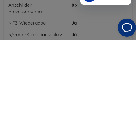
Anzahl der
8
x
Prozessorkerne
MP3-Wiedergabe
Ja
3,5-mm-Klinkenanschluss
Ja
4G/LTE
Ja
Batteriekapazität
3000
mAh
Bluetooth
Ja
WLAN
Ja
GPRS
Ja
Auflösung des Displays
1920 x 1080
Farbe
Weiß
3G
Ja