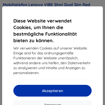
Mobiltelefon Lenovo VIBE Shot Dual Sim Red
Kaufen Sie dieses Gerät und erhalten Sie
25%
Diese Website verwendet
Rabatt
auf sämtliches Zubehör dafür!
Cookies, um Ihnen die
Produktbeschreibung
bestmögliche Funktionalität
298,90 €
bieten zu können.
269,01 €
Wir verwenden Cookies auf unserer Website.
Einige sind für das ordnungsgemäße
ohne MWSt
226,06 €
Funktionieren der Website unerlässlich,
während andere uns helfen, den Datenverkehr
In den
Rabatt mit Gutschein
zu analysieren und Inhalte und Anzeigen zu
-10%
EXTRA10
Warenkorb
personalisieren.
ausverkauft
Akzeptieren
ausverkauft
Anpassen