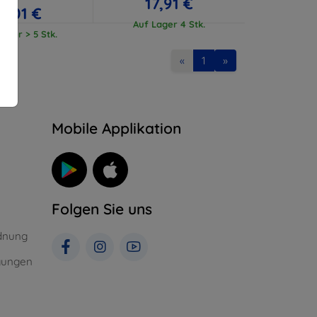
17,91 €
17,01 €
Auf Lager 4 Stk.
ager > 5 Stk.
«
1
»
n
Mobile Applikation
Folgen Sie uns
dnung
gungen