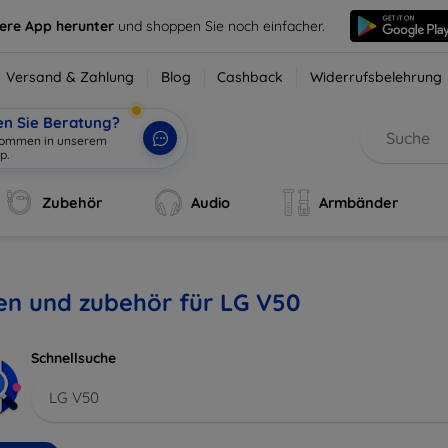
sere App herunter
und shoppen Sie noch einfacher.
Versand & Zahlung
Blog
Cashback
Widerrufsbelehrung
en Sie Beratung?
lkommen in unserem
p.
|
Zubehör
Audio
Armbänder
en und zubehör für LG V50
Schnellsuche
LG V50