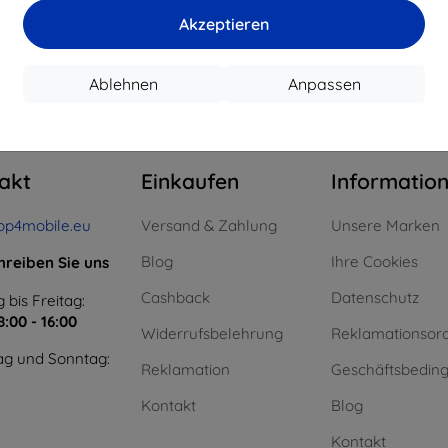
15,21 €
11,61 €
Akzeptieren
uf Lager > 5 Stk.
Auf Lager > 5 Stk.
Auf L
Ablehnen
Anpassen
m ganzen
4
.
akt
Einkaufen
Informatio
op4mobile.eu
Versand & Zahlung
Unsere Marken
Blog
Ihre Cookies
hreiben Sie uns
Cashback
Datenschutz
 bis Freitag:
8:00 - 16:00
Widerrufsbelehrung
Reklamationsor
g und Sonntag:
Reklamation
Geschäftsbedin
Kontakt
Blog
Kontakt