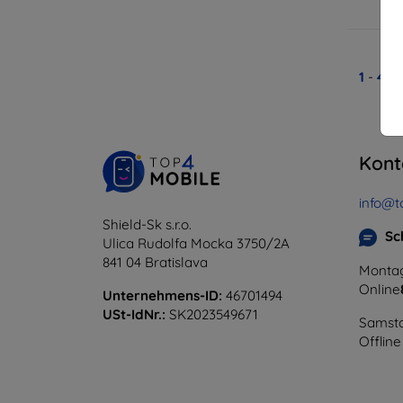
A
1
-
4
vo
Kont
info@t
Shield-Sk s.r.o.
Sc
Ulica Rudolfa Mocka 3750/2A
841 04 Bratislava
Montag
Online
Unternehmens-ID:
46701494
USt-IdNr.:
SK2023549671
Samsta
Offline