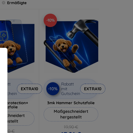
Ermäßigte
-10%
abatt
Rabatt
-10%
it
EXTRA10
mit
EXTRA10
utschein
Gutschein
lverprotection+
3mk Hammer Schutzfolie
chutzfolie
Maßgeschneidert
eschneidert
hergestellt
ergestellt
19,90 €
18,90 €