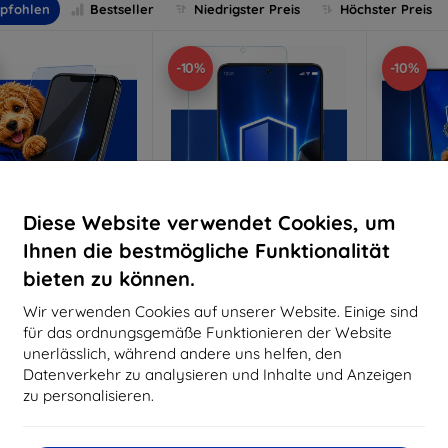
pfohlen
Bestseller
Niedrigster Preis
Höchster Preis
-10%
-10%
Diese Website verwendet Cookies, um
Ihnen die bestmögliche Funktionalität
bieten zu können.
Rabatt
Rabatt
R
%
-10%
-10%
mit
EXTRA10
mit
EXTRA10
m
Wir verwenden Cookies auf unserer Website. Einige sind
Gutschein
Gutschein
G
für das ordnungsgemäße Funktionieren der Website
nti-Shock Schutzglas
3mk Pure Matt Schutzglas
3mk Si
unerlässlich, während andere uns helfen, den
S
Datenverkehr zu analysieren und Inhalte und Anzeigen
aßgeschneidert
Maßgeschneidert
Maßg
hergestellt
hergestellt
zu personalisieren.
h
16,90 €
12,90 €