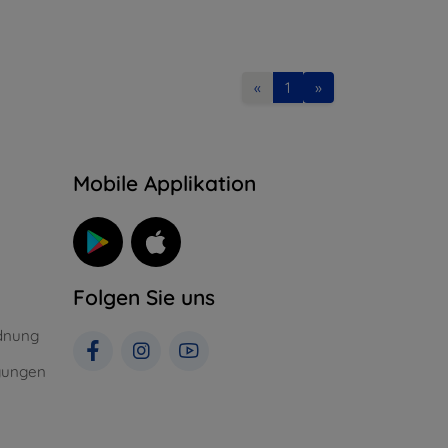
«
1
»
n
Mobile Applikation
Folgen Sie uns
dnung
gungen