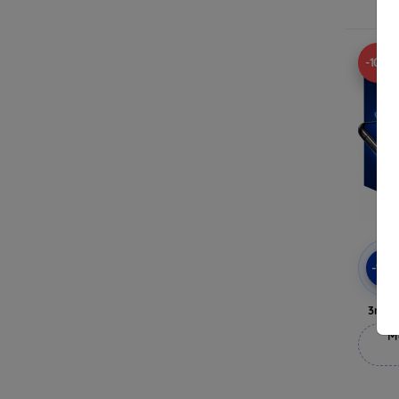
-10%
-10
3mk 
M