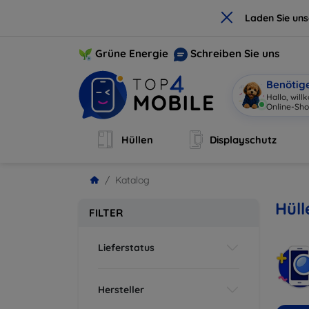
×
Laden Sie un
Grüne Energie
Schreiben Sie uns
Benötig
Hallo, wil
Onl
|
Hüllen
Displayschutz
Katalog
Hül
FILTER
Lieferstatus
Hersteller