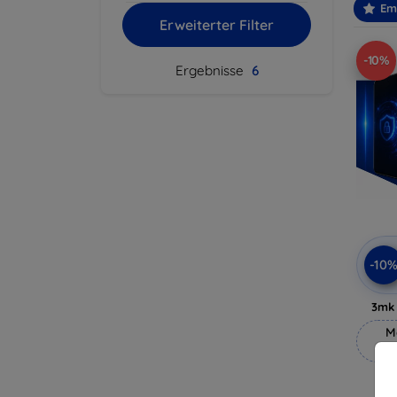
Em
Erweiterter Filter
-10%
Ergebnisse
6
-10
3mk 
M