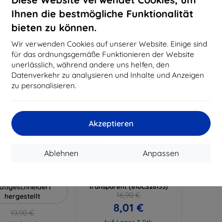
18,80 €
15,21 €
Ihnen die bestmögliche Funktionalität
Auf Lager 3 Stk.
Auf Lager > 5 Stk.
Auf L
bieten zu können.
-53%
Wir verwenden Cookies auf unserer Website. Einige sind
für das ordnungsgemäße Funktionieren der Website
unerlässlich, während andere uns helfen, den
Datenverkehr zu analysieren und Inhalte und Anzeigen
zu personalisieren.
Akzeptieren
Rabatt
Rabatt
%
-10%
mit
EXTRA10
mit
EXTRA10
Ablehnen
Anpassen
Gutschein
Gutschein
Hammer Schutzfolie
SPIGEN - Samsung Galaxy
M20 Hülle Liquid Crystal,
aßgeschneidert
transparent (610CS26135)
16,90 €
hergestellt
8,01 €
19,90 €
Auf Lager 3 Stk.