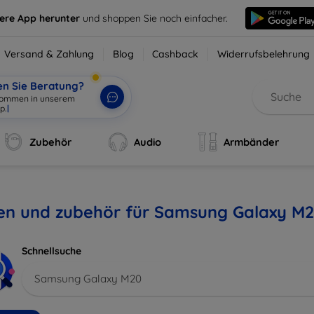
sere App herunter
und shoppen Sie noch einfacher.
Versand & Zahlung
Blog
Cashback
Widerrufsbelehrung
en Sie Beratung?
lkommen in unserem
Zubehör
Audio
Armbänder
len und zubehör für Samsung Galaxy M
Schnellsuche
Samsung Galaxy M20