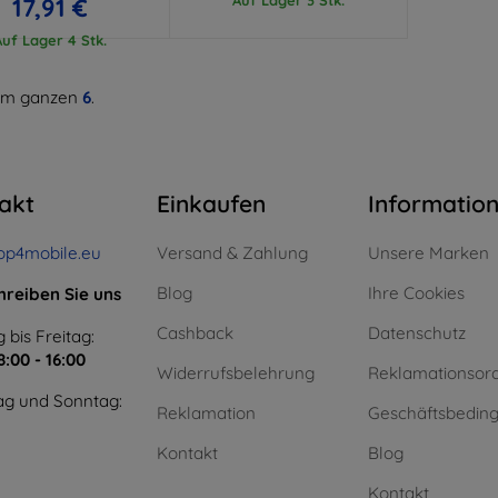
17,91 €
Auf Lager 4 Stk.
m ganzen
6
.
akt
Einkaufen
Informatio
op4mobile.eu
Versand & Zahlung
Unsere Marken
Blog
Ihre Cookies
hreiben Sie uns
Cashback
Datenschutz
 bis Freitag:
8:00 - 16:00
Widerrufsbelehrung
Reklamationsor
g und Sonntag:
Reklamation
Geschäftsbedin
Kontakt
Blog
Kontakt