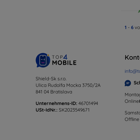
1
-
6
vo
Kont
info@t
Shield-Sk s.r.o.
Sc
Ulica Rudolfa Mocka 3750/2A
841 04 Bratislava
Montag
Online
Unternehmens-ID:
46701494
USt-IdNr.:
SK2023549671
Samsta
Offline