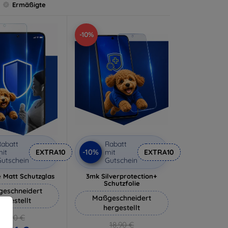
Ermäßigte
-10%
abatt
Rabatt
-10%
it
EXTRA10
mit
EXTRA10
utschein
Gutschein
 Matt Schutzglas
3mk Silverprotection+
Schutzfolie
eschneidert
Maßgeschneidert
ergestellt
hergestellt
12,90 €
18,90 €