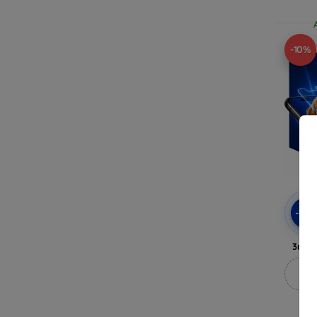
-10%
-10
3mk 
M