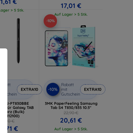
11,61 €
17,01 €
ager > 5 Stk.
Auf Lager > 5 Stk.
-10%
abatt
Rabatt
-10%
it
EXTRA10
mit
EXTRA10
utschein
Gutschein
g EJ-PT830BBE
3MK PaperFeeling Samsung
Pen für Galaxy TAB
Tab S4 T830/835 10.5"
chwarz (Bulk)
22,90 €
7983112100)
20,61 €
31,90 €
8,71 €
Auf Lager > 5 Stk.