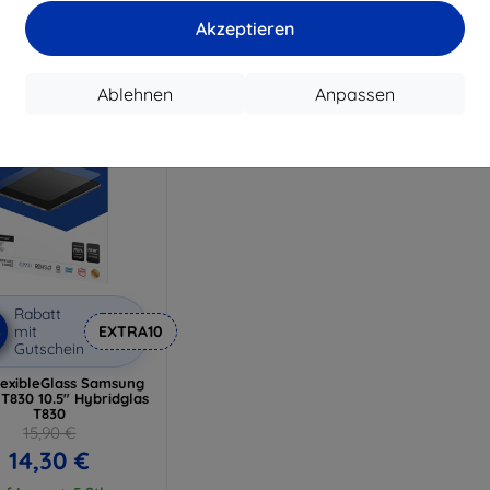
17,91 €
Auf Lager > 5 Stk.
Auf 
Akzeptieren
Auf Lager 4 Stk.
Ablehnen
Anpassen
Rabatt
%
mit
EXTRA10
Gutschein
lexibleGlass Samsung
T830 10.5" Hybridglas
T830
15,90 €
14,30 €