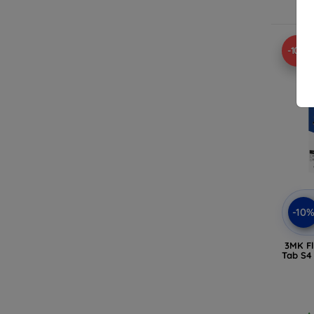
-10%
-10
3MK F
Tab S4 