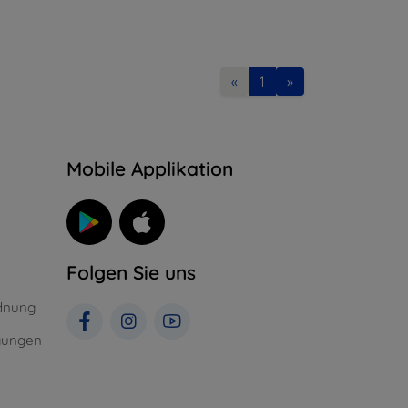
«
1
»
n
Mobile Applikation
Folgen Sie uns
dnung
gungen