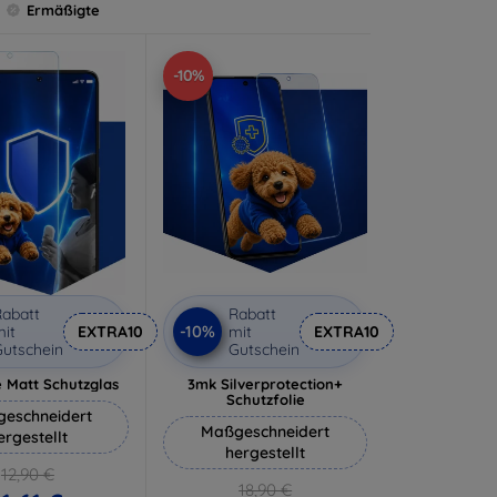
Ermäßigte
-10%
abatt
Rabatt
-10%
it
EXTRA10
mit
EXTRA10
utschein
Gutschein
 Matt Schutzglas
3mk Silverprotection+
Schutzfolie
eschneidert
Maßgeschneidert
ergestellt
hergestellt
12,90 €
18,90 €