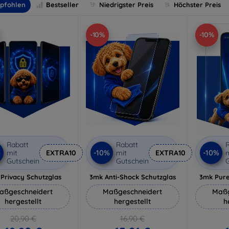
pfohlen
Bestseller
Niedrigster Preis
Höchster Preis
-10%
-10%
Rabatt
Rabatt
R
%
-10%
-10%
mit
EXTRA10
mit
EXTRA10
m
Gutschein
Gutschein
G
Privacy Schutzglas
3mk Anti-Shock Schutzglas
3mk Pure
aßgeschneidert
Maßgeschneidert
Maßg
hergestellt
hergestellt
h
20,90 €
16,90 €