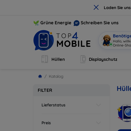
×
Laden Sie un
Grüne Energie
Schreiben Sie uns
Benötig
Hallo, wil
Online-Sho
Hüllen
Displayschutz
Katalog
Hüll
FILTER
Lieferstatus
Preis