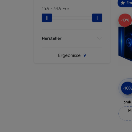
Em
15.9
-
34.9
Eur
-10%
Hersteller
Ergebnisse
9
-10
3mk 
M