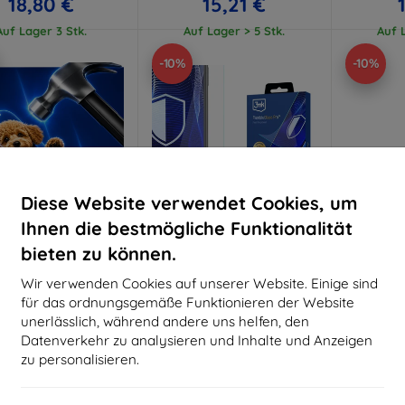
18,80 €
15,21 €
Auf Lager 3 Stk.
Auf Lager > 5 Stk.
Auf L
-10%
-10%
Diese Website verwendet Cookies, um
Ihnen die bestmögliche Funktionalität
bieten zu können.
Rabatt
Rabatt
R
%
-10%
-10%
mit
EXTRA10
mit
EXTRA10
m
Wir verwenden Cookies auf unserer Website. Einige sind
Gutschein
Gutschein
G
für das ordnungsgemäße Funktionieren der Website
Hammer Schutzfolie
3mk FlexibleGlass Pro
Samsun
unerlässlich, während andere uns helfen, den
Hybrid-Schutzglas für
Stylus S 
Datenverkehr zu analysieren und Inhalte und Anzeigen
aßgeschneidert
Samsung Galaxy Tab S4
S4 S
T830/835
(5
hergestellt
zu personalisieren.
34,90 €
31,42 €
2
19,90 €