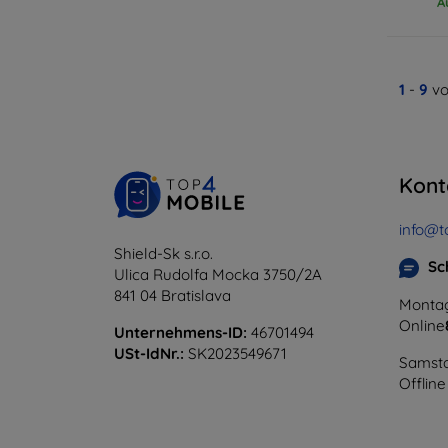
A
1
-
9
vo
Kont
info@t
Shield-Sk s.r.o.
Sc
Ulica Rudolfa Mocka 3750/2A
841 04 Bratislava
Montag
Online
Unternehmens-ID:
46701494
USt-IdNr.:
SK2023549671
Samsta
Offline