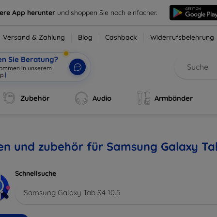
sere App herunter
und shoppen Sie noch einfacher.
Versand & Zahlung
Blog
Cashback
Widerrufsbelehrung
en Sie Beratung?
lkommen in unserem
p.
|
Zubehör
Audio
Armbänder
en und zubehör für Samsung Galaxy Tab
Schnellsuche
Samsung Galaxy Tab S4 10.5