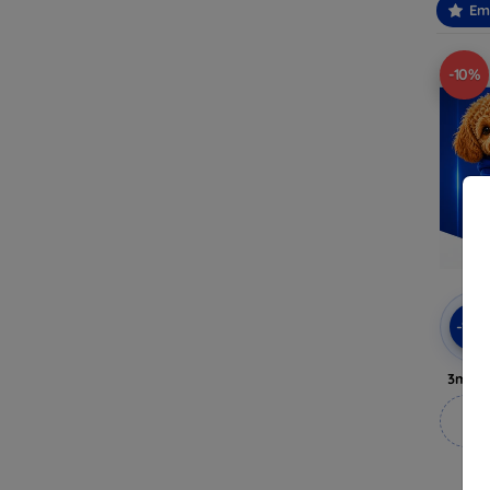
Em
-10%
-10
3mk A
M