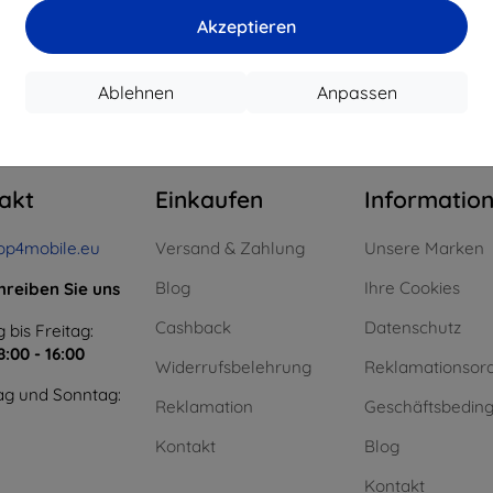
15,21 €
11,61 €
Akzeptieren
uf Lager > 5 Stk.
Auf Lager > 5 Stk.
Auf L
Ablehnen
Anpassen
m ganzen
4
.
akt
Einkaufen
Informatio
op4mobile.eu
Versand & Zahlung
Unsere Marken
Blog
Ihre Cookies
hreiben Sie uns
Cashback
Datenschutz
 bis Freitag:
8:00 - 16:00
Widerrufsbelehrung
Reklamationsor
g und Sonntag:
Reklamation
Geschäftsbedin
Kontakt
Blog
Kontakt