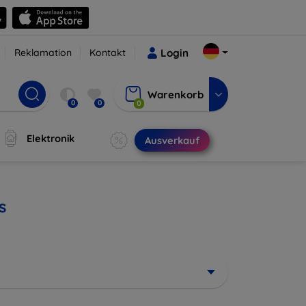
Reklamation
Kontakt
Login
Warenkorb
0
0
0
Elektronik
Ausverkauf
s