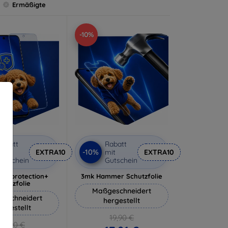
Ermäßigte
-10%
abatt
Rabatt
-10%
it
EXTRA10
mit
EXTRA10
utschein
Gutschein
lverprotection+
3mk Hammer Schutzfolie
chutzfolie
Maßgeschneidert
eschneidert
hergestellt
ergestellt
19,90 €
18,90 €