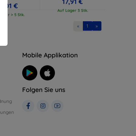
17,91 €
17,01 €
Auf Lager 3 Stk.
ager > 5 Stk.
«
1
»
n
Mobile Applikation
Folgen Sie uns
dnung
gungen