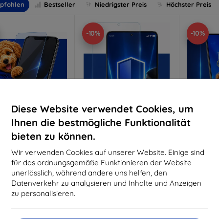
pfohlen
Bestseller
Niedrigster Preis
Höchster Preis
-10%
-10%
Diese Website verwendet Cookies, um
Ihnen die bestmögliche Funktionalität
bieten zu können.
Rabatt
Rabatt
R
%
-10%
-10%
mit
EXTRA10
mit
EXTRA10
m
Wir verwenden Cookies auf unserer Website. Einige sind
Gutschein
Gutschein
G
für das ordnungsgemäße Funktionieren der Website
nti-Shock Schutzglas
3mk Pure Matt Schutzglas
3mk Si
unerlässlich, während andere uns helfen, den
S
Datenverkehr zu analysieren und Inhalte und Anzeigen
aßgeschneidert
Maßgeschneidert
Maßg
hergestellt
hergestellt
zu personalisieren.
h
16,90 €
12,90 €