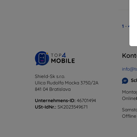
A
1
-
4
vo
Kont
info@t
Shield-Sk s.r.o.
Sc
Ulica Rudolfa Mocka 3750/2A
841 04 Bratislava
Montag
Online
Unternehmens-ID:
46701494
USt-IdNr.:
SK2023549671
Samsta
Offline