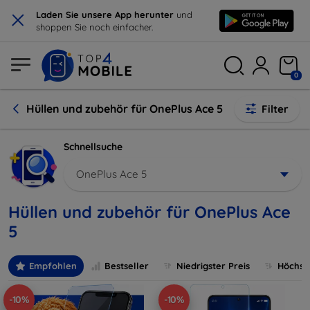
×
Laden Sie unsere App herunter
und
shoppen Sie noch einfacher.
0
Hüllen und zubehör für OnePlus Ace 5
Filter
Schnellsuche
OnePlus Ace 5
Hüllen und zubehör für OnePlus Ace
5
Empfohlen
Bestseller
Niedrigster Preis
Höchste
-10%
-10%