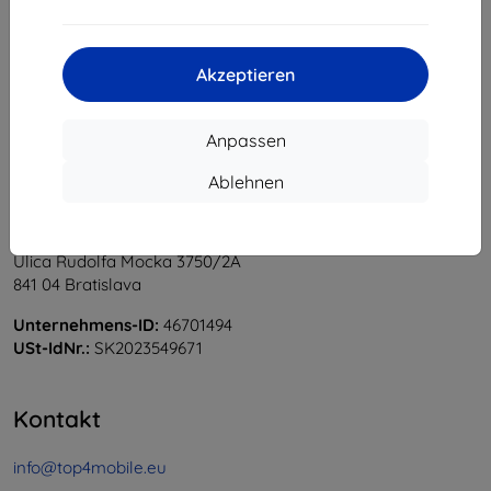
1
-
5
vom ganzen
5
.
«
1
»
Akzeptieren
Anpassen
Ablehnen
Shield-Sk s.r.o.
Ulica Rudolfa Mocka 3750/2A
841 04 Bratislava
Unternehmens-ID:
46701494
USt-IdNr.:
SK2023549671
Kontakt
info@top4mobile.eu