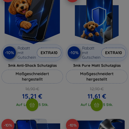
Rabatt
Rabatt
-10%
-10%
mit
EXTRA10
mit
EXTRA10
Gutschein
Gutschein
3mk Anti-Shock Schutzglas
3mk Pure Matt Schutzglas
Maßgeschneidert
Maßgeschneidert
hergestellt
hergestellt
16,90 €
12,90 €
15,21 €
11,61 €
Auf Lager > 5 Stk.
Auf Lager > 5 Stk.
-10%
-10%