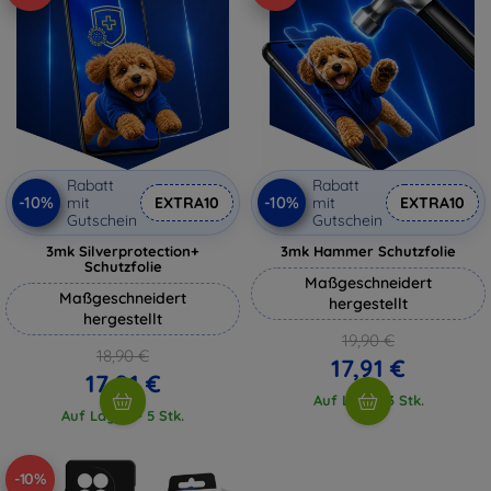
Rabatt
Rabatt
-10%
-10%
mit
EXTRA10
mit
EXTRA10
Gutschein
Gutschein
3mk Silverprotection+
3mk Hammer Schutzfolie
Schutzfolie
Maßgeschneidert
Maßgeschneidert
hergestellt
hergestellt
19,90 €
18,90 €
17,91 €
17,01 €
Auf Lager 3 Stk.
Auf Lager > 5 Stk.
-10%