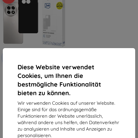
Rabatt
-10%
mit
EXTRA10
Gutschein
Diese Website verwendet
3MK Matt Case für OnePlus
Cookies, um Ihnen die
13R/ACE 5 schwarz
10,90 €
bestmögliche Funktionalität
9,81 €
bieten zu können.
Auf Lager 5 Stk.
Wir verwenden Cookies auf unserer Website.
Einige sind für das ordnungsgemäße
Funktionieren der Website unerlässlich,
während andere uns helfen, den Datenverkehr
zu analysieren und Inhalte und Anzeigen zu
personalisieren.