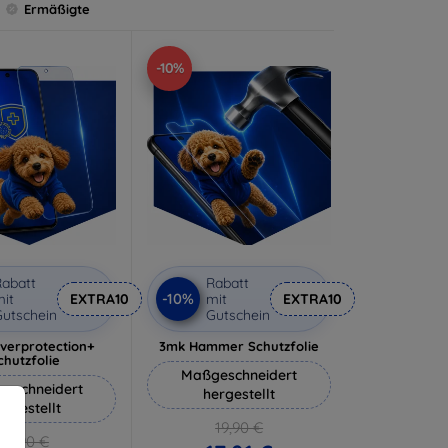
Ermäßigte
-10%
abatt
Rabatt
-10%
it
EXTRA10
mit
EXTRA10
utschein
Gutschein
lverprotection+
3mk Hammer Schutzfolie
chutzfolie
Maßgeschneidert
eschneidert
hergestellt
ergestellt
19,90 €
18,90 €