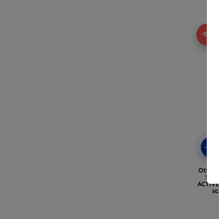
A
-10%
-10
Otter
SAM
ACTIVE
sc