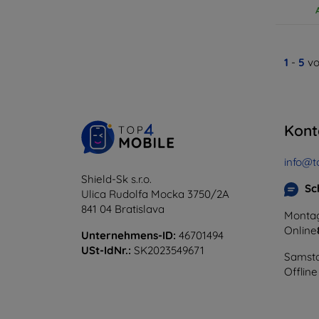
1
-
5
vo
Kont
info@t
Shield-Sk s.r.o.
Sc
Ulica Rudolfa Mocka 3750/2A
841 04 Bratislava
Montag
Online
Unternehmens-ID:
46701494
USt-IdNr.:
SK2023549671
Samsta
Offline