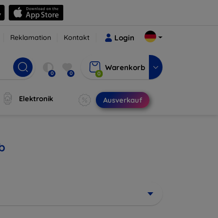
Reklamation
Kontakt
Login
Warenkorb
0
0
0
Elektronik
Ausverkauf
b