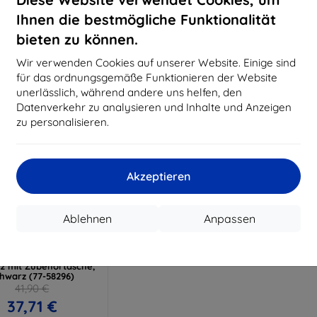
15,21 €
11,61 €
Ihnen die bestmögliche Funktionalität
uf Lager > 5 Stk.
Auf Lager > 5 Stk.
Auf L
bieten zu können.
Wir verwenden Cookies auf unserer Website. Einige sind
für das ordnungsgemäße Funktionieren der Website
unerlässlich, während andere uns helfen, den
Datenverkehr zu analysieren und Inhalte und Anzeigen
zu personalisieren.
Akzeptieren
Rabatt
%
mit
EXTRA10
Ablehnen
Anpassen
Gutschein
box OB UTILITY LATCH
SUNG GALAXY/TAB
2 mit Zubehörtasche,
hwarz (77-58296)
41,90 €
37,71 €