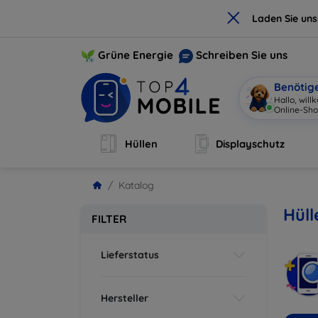
×
Laden Sie un
Grüne Energie
Schreiben Sie uns
Benötig
Hallo, wil
Online-Sho
Hüllen
Displayschutz
Katalog
Hül
FILTER
Lieferstatus
Hersteller