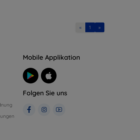
«
1
»
n
Mobile Applikation
Folgen Sie uns
dnung
gungen