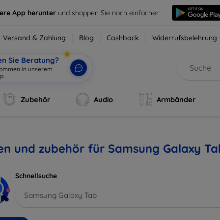
sere App herunter
und shoppen Sie noch einfacher.
Versand & Zahlung
Blog
Cashback
Widerrufsbelehrung
en Sie Beratung?
lkommen in unserem
p.
|
Zubehör
Audio
Armbänder
len und zubehör für Samsung Galaxy Ta
Schnellsuche
Samsung Galaxy Tab