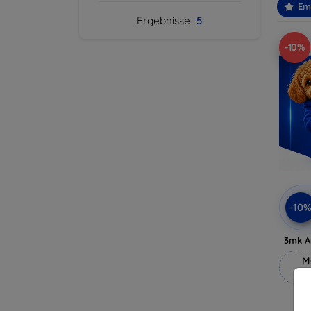
Em
Ergebnisse
5
-10%
-10
3mk A
M