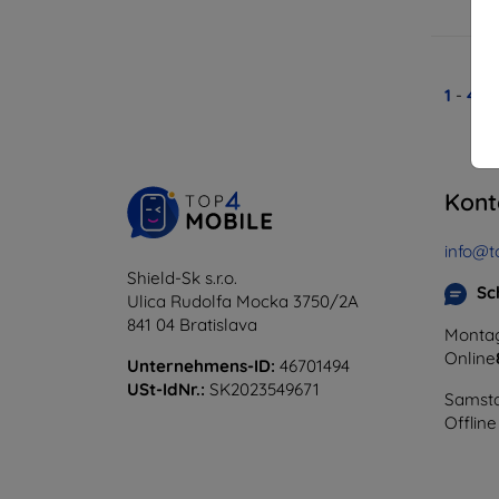
A
1
-
4
vo
Kont
info@t
Shield-Sk s.r.o.
Sc
Ulica Rudolfa Mocka 3750/2A
841 04 Bratislava
Montag
Online
Unternehmens-ID:
46701494
USt-IdNr.:
SK2023549671
Samsta
Offline