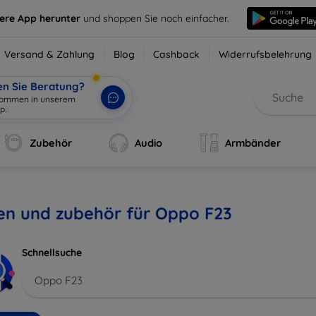
sere App herunter
und shoppen Sie noch einfacher.
Versand & Zahlung
Blog
Cashback
Widerrufsbelehrung
en Sie Beratung?
lkommen in unserem
p.
|
Zubehör
Audio
Armbänder
en und zubehör für Oppo F23
Schnellsuche
Oppo F23