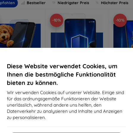
pfohlen
Bestseller
Niedrigster Preis
Höchster Preis
-10%
-10%
Diese Website verwendet Cookies, um
Ihnen die bestmögliche Funktionalität
bieten zu können.
Rabatt
Rabatt
R
%
-10%
-10%
mit
EXTRA10
mit
EXTRA10
m
Wir verwenden Cookies auf unserer Website. Einige sind
Gutschein
Gutschein
G
für das ordnungsgemäße Funktionieren der Website
nti-Shock Schutzglas
3mk Pure Matt Schutzglas
3mk Si
unerlässlich, während andere uns helfen, den
S
Datenverkehr zu analysieren und Inhalte und Anzeigen
aßgeschneidert
Maßgeschneidert
Maßg
hergestellt
hergestellt
zu personalisieren.
h
16,90 €
12,90 €