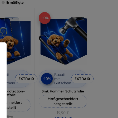
Ermäßigte
-10%
abatt
Rabatt
-10%
it
EXTRA10
mit
EXTRA10
utschein
Gutschein
lverprotection+
3mk Hammer Schutzfolie
chutzfolie
Maßgeschneidert
eschneidert
hergestellt
ergestellt
19,90 €
18,90 €