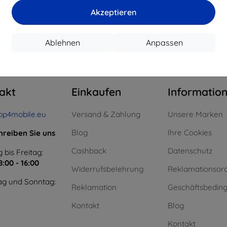
15,21 €
11,61 €
Akzeptieren
uf Lager > 5 Stk.
Auf Lager > 5 Stk.
Auf L
Ablehnen
Anpassen
m ganzen
4
.
akt
Einkaufen
Informatio
op4mobile.eu
Versand & Zahlung
Unsere Marken
Blog
Ihre Cookies
hreiben Sie uns
Cashback
Datenschutz
 bis Freitag:
8:00 - 16:00
Widerrufsbelehrung
Reklamationsor
g und Sonntag:
Reklamation
Geschäftsbedin
Kontakt
Blog
Kontakt