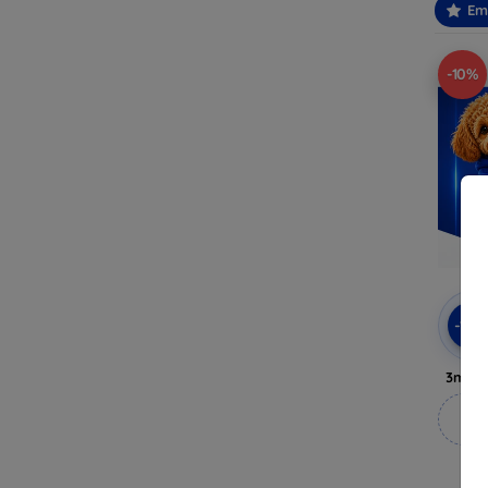
Em
-10%
-10
3mk A
M