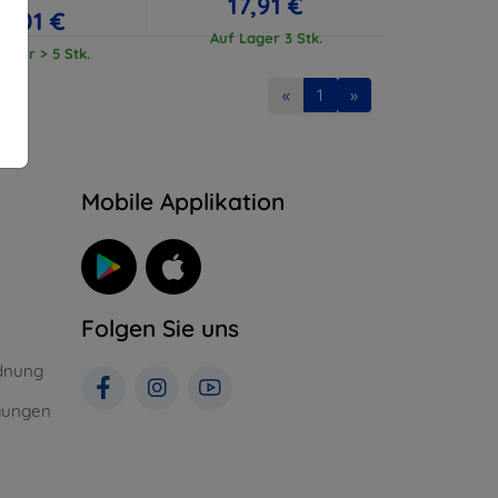
17,91 €
17,01 €
Auf Lager 3 Stk.
ager > 5 Stk.
«
1
»
n
Mobile Applikation
Folgen Sie uns
dnung
gungen