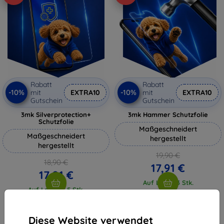
Rabatt
Rabatt
-10%
-10%
mit
EXTRA10
mit
EXTRA10
Gutschein
Gutschein
3mk Silverprotection+
3mk Hammer Schutzfolie
Schutzfolie
Maßgeschneidert
Maßgeschneidert
hergestellt
hergestellt
19,90 €
18,90 €
17,91 €
17,01 €
Auf Lager 3 Stk.
Auf Lager > 5 Stk.
Diese Website verwendet