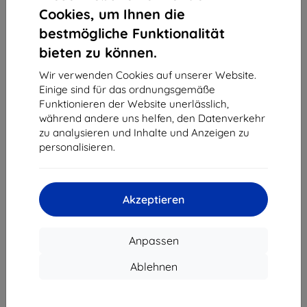
1
-
4
vom ganzen
4
.
Cookies, um Ihnen die
bestmögliche Funktionalität
«
1
»
bieten zu können.
Wir verwenden Cookies auf unserer Website.
Einige sind für das ordnungsgemäße
Funktionieren der Website unerlässlich,
während andere uns helfen, den Datenverkehr
zu analysieren und Inhalte und Anzeigen zu
personalisieren.
Shield-Sk s.r.o.
Ulica Rudolfa Mocka 3750/2A
841 04 Bratislava
Akzeptieren
Unternehmens-ID:
46701494
USt-IdNr.:
SK2023549671
Anpassen
Kontakt
Ablehnen
info@top4mobile.eu