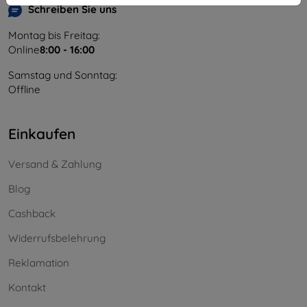
Schreiben Sie uns
Montag bis Freitag:
Online
8:00 - 16:00
Samstag und Sonntag:
Offline
Einkaufen
Versand & Zahlung
Blog
Cashback
Widerrufsbelehrung
Reklamation
Kontakt