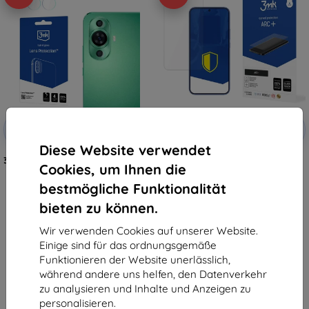
Rabatt
Rabatt
-10%
-10%
mit
EXTRA10
mit
EXTRA10
Gutschein
Gutschein
Diese Website verwendet
3MK Lens Protect Huawei Nova 12
3MK Folia ARC+ Huawei Nova 12
Cookies, um Ihnen die
Kameralinsenschutz 4 Stück
Fullscreen Folie
7,90 €
12,90 €
bestmögliche Funktionalität
4,41 €
7,12 €
bieten zu können.
Letztes Stück auf Lager
Letztes Stück auf Lager
Wir verwenden Cookies auf unserer Website.
Einige sind für das ordnungsgemäße
Funktionieren der Website unerlässlich,
während andere uns helfen, den Datenverkehr
zu analysieren und Inhalte und Anzeigen zu
personalisieren.