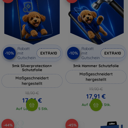
Rabatt
Rabatt
-10%
-10%
mit
EXTRA10
mit
EXTRA10
Gutschein
Gutschein
3mk Silverprotection+
3mk Hammer Schutzfolie
Schutzfolie
Maßgeschneidert
Maßgeschneidert
hergestellt
hergestellt
19,90 €
18,90 €
17,91 €
17,01 €
Auf Lager 3 Stk.
Auf Lager > 5 Stk.
-44%
-45%