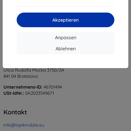
1
-
6
vom ganzen
6
.
«
1
»
Akzeptieren
Anpassen
Ablehnen
Shield-Sk s.r.o.
Ulica Rudolfa Mocka 3750/2A
841 04 Bratislava
Unternehmens-ID:
46701494
USt-IdNr.:
SK2023549671
Kontakt
info@top4mobile.eu