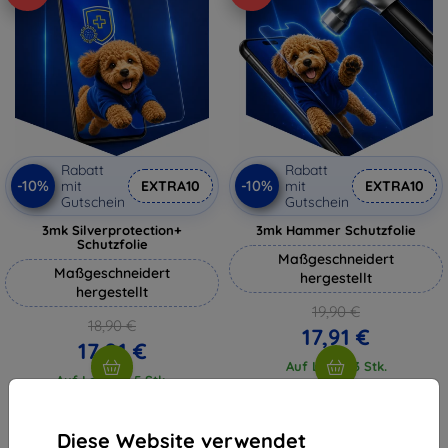
Rabatt
Rabatt
-10%
-10%
mit
EXTRA10
mit
EXTRA10
Gutschein
Gutschein
3mk Silverprotection+
3mk Hammer Schutzfolie
Schutzfolie
Maßgeschneidert
Maßgeschneidert
hergestellt
hergestellt
19,90 €
18,90 €
17,91 €
17,01 €
Auf Lager 3 Stk.
Auf Lager > 5 Stk.
Diese Website verwendet