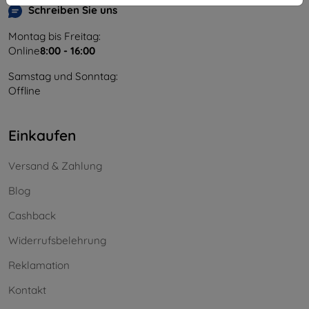
Schreiben Sie uns
Montag bis Freitag:
Online
8:00 - 16:00
Samstag und Sonntag:
Offline
Einkaufen
Versand & Zahlung
Blog
Cashback
Widerrufsbelehrung
Reklamation
Kontakt