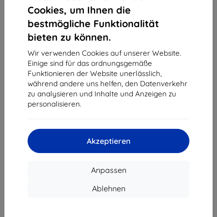
1
-
4
vom ganzen
4
.
Cookies, um Ihnen die
bestmögliche Funktionalität
«
1
»
bieten zu können.
Wir verwenden Cookies auf unserer Website.
Einige sind für das ordnungsgemäße
Funktionieren der Website unerlässlich,
während andere uns helfen, den Datenverkehr
zu analysieren und Inhalte und Anzeigen zu
personalisieren.
Shield-Sk s.r.o.
Ulica Rudolfa Mocka 3750/2A
841 04 Bratislava
Akzeptieren
Unternehmens-ID:
46701494
USt-IdNr.:
SK2023549671
Anpassen
Kontakt
Ablehnen
info@top4mobile.eu