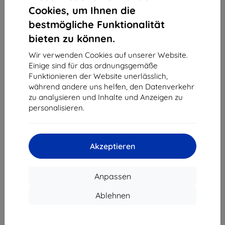
1
-
4
vom ganzen
4
.
Cookies, um Ihnen die
bestmögliche Funktionalität
«
1
»
bieten zu können.
Wir verwenden Cookies auf unserer Website.
Einige sind für das ordnungsgemäße
Funktionieren der Website unerlässlich,
während andere uns helfen, den Datenverkehr
zu analysieren und Inhalte und Anzeigen zu
personalisieren.
Shield-Sk s.r.o.
Ulica Rudolfa Mocka 3750/2A
841 04 Bratislava
Akzeptieren
Unternehmens-ID:
46701494
USt-IdNr.:
SK2023549671
Anpassen
Kontakt
Ablehnen
info@top4mobile.eu