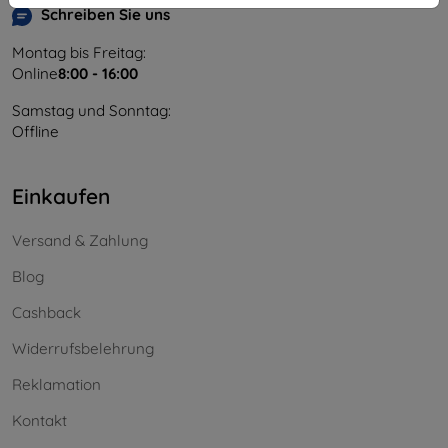
Schreiben Sie uns
Montag bis Freitag:
Online
8:00 - 16:00
Samstag und Sonntag:
Offline
Einkaufen
Versand & Zahlung
Blog
Cashback
Widerrufsbelehrung
Reklamation
Kontakt