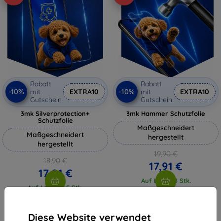
Rabatt
Rabatt
-10%
-10%
mit
EXTRA10
mit
EXTRA10
Gutschein
Gutschein
3mk Silverprotection+
3mk Hammer Schutzfolie
Schutzfolie
Maßgeschneidert
Maßgeschneidert
hergestellt
hergestellt
19,90 €
18,90 €
17,91 €
17,01 €
Auf Lager 3 Stk.
Auf Lager > 5 Stk.
Diese Website verwendet