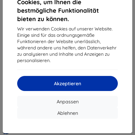
Cookies, um Ihnen die
«
1
»
bestmögliche Funktionalität
bieten zu können.
Wir verwenden Cookies auf unserer Website.
Einige sind für das ordnungsgemäße
Funktionieren der Website unerlässlich,
während andere uns helfen, den Datenverkehr
zu analysieren und Inhalte und Anzeigen zu
Shield-Sk s.r.o.
personalisieren.
Ulica Rudolfa Mocka 3750/2A
841 04 Bratislava
Unternehmens-ID:
46701494
Akzeptieren
USt-IdNr.:
SK2023549671
Anpassen
Kontakt
Ablehnen
info@top4mobile.eu
Schreiben Sie uns