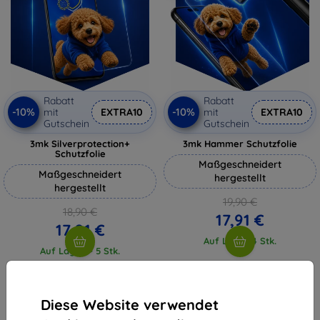
Rabatt
Rabatt
-10%
-10%
mit
EXTRA10
mit
EXTRA10
Gutschein
Gutschein
3mk Silverprotection+
3mk Hammer Schutzfolie
Schutzfolie
Maßgeschneidert
Maßgeschneidert
hergestellt
hergestellt
19,90 €
18,90 €
17,91 €
17,01 €
Auf Lager 4 Stk.
Auf Lager > 5 Stk.
Diese Website verwendet
1
-
4
vom ganzen
4
.