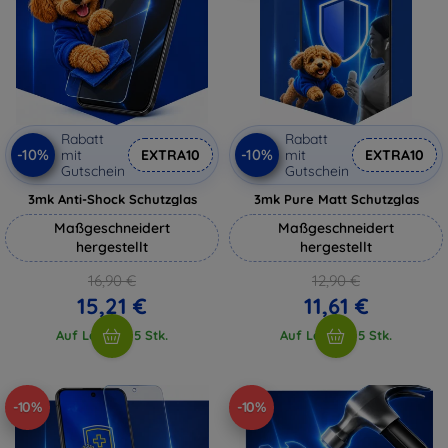
Rabatt
Rabatt
-10%
-10%
mit
EXTRA10
mit
EXTRA10
Gutschein
Gutschein
3mk Anti-Shock Schutzglas
3mk Pure Matt Schutzglas
Maßgeschneidert
Maßgeschneidert
hergestellt
hergestellt
16,90 €
12,90 €
15,21 €
11,61 €
Auf Lager > 5 Stk.
Auf Lager > 5 Stk.
-10%
-10%