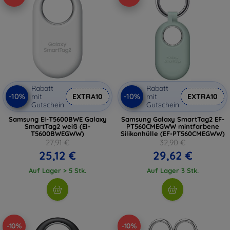
Rabatt
Rabatt
-10%
-10%
mit
EXTRA10
mit
EXTRA10
Gutschein
Gutschein
Samsung EI-T5600BWE Galaxy
Samsung Galaxy SmartTag2 EF-
SmartTag2 weiß (EI-
PT560CMEGWW mintfarbene
T5600BWEGWW)
Silikonhülle (EF-PT560CMEGWW)
27,91 €
32,90 €
25,12 €
29,62 €
Auf Lager > 5 Stk.
Auf Lager 3 Stk.
-10%
-10%