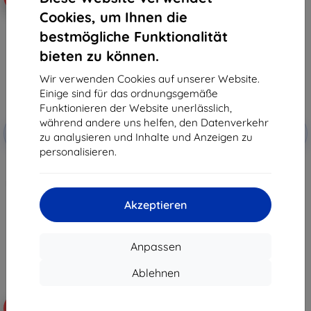
Cookies, um Ihnen die
bestmögliche Funktionalität
bieten zu können.
Wir verwenden Cookies auf unserer Website.
Einige sind für das ordnungsgemäße
Funktionieren der Website unerlässlich,
Rabatt
Rabatt
während andere uns helfen, den Datenverkehr
-10%
-10%
mit
EXTRA10
mit
EXTRA10
zu analysieren und Inhalte und Anzeigen zu
Gutschein
Gutschein
personalisieren.
Samsung Galaxy SmartTag2 EF-
Samsung Galaxy SmartTag2 EF-
RT560TJEGWW Hülle grau
RT560TGEGWW grünes robustes
Rugged Case (EF-RT560TJEGWW)
Case (EF-RT560TGEGWW)
26,91 €
26,91 €
Akzeptieren
24,22 €
24,22 €
Auf Lager > 5 Stk.
Auf Lager > 5 Stk.
Anpassen
Ablehnen
-10%