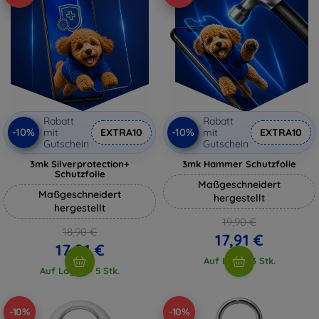
Rabatt
Rabatt
-10%
-10%
mit
EXTRA10
mit
EXTRA10
Gutschein
Gutschein
3mk Silverprotection+
3mk Hammer Schutzfolie
Schutzfolie
Maßgeschneidert
Maßgeschneidert
hergestellt
hergestellt
19,90 €
18,90 €
17,91 €
17,01 €
Auf Lager 3 Stk.
Auf Lager > 5 Stk.
-10%
-10%