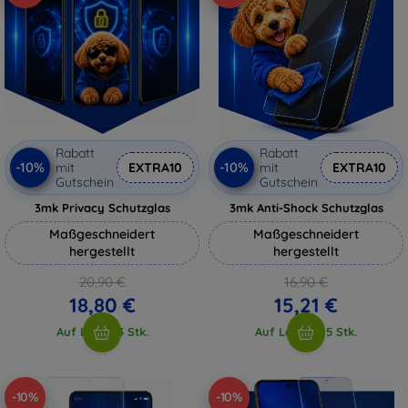
Rabatt
Rabatt
-10%
-10%
mit
EXTRA10
mit
EXTRA10
Gutschein
Gutschein
3mk Privacy Schutzglas
3mk Anti-Shock Schutzglas
Maßgeschneidert
Maßgeschneidert
hergestellt
hergestellt
20,90 €
16,90 €
18,80 €
15,21 €
Auf Lager 3 Stk.
Auf Lager > 5 Stk.
-10%
-10%