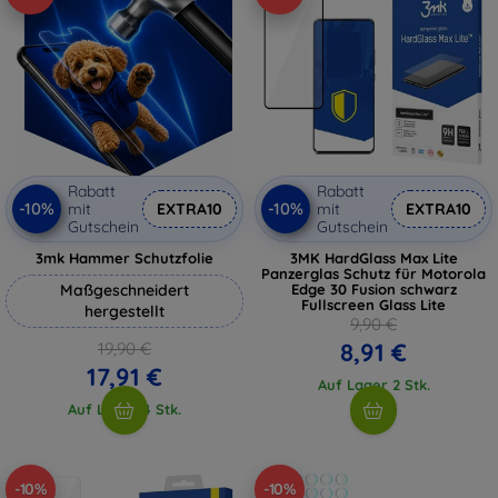
Rabatt
Rabatt
-10%
-10%
mit
EXTRA10
mit
EXTRA10
Gutschein
Gutschein
3mk Hammer Schutzfolie
3MK HardGlass Max Lite
Panzerglas Schutz für Motorola
Maßgeschneidert
Edge 30 Fusion schwarz
Fullscreen Glass Lite
hergestellt
9,90 €
8,91 €
19,90 €
17,91 €
Auf Lager 2 Stk.
Auf Lager 4 Stk.
-10%
-10%