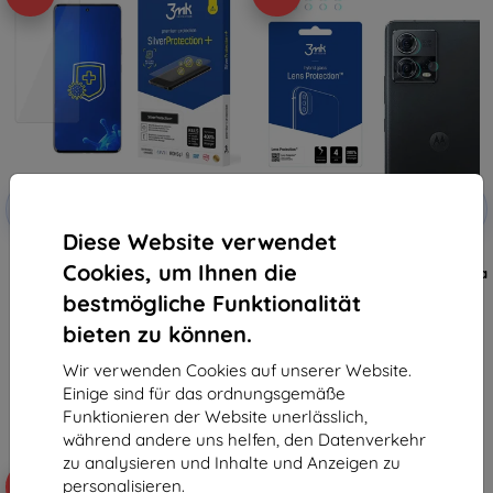
Rabatt
Rabatt
-10%
-10%
mit
EXTRA10
mit
EXTRA10
Gutschein
Gutschein
Diese Website verwendet
3MK Silver Protect+ Motorola
3MK Lens Protect
Cookies, um Ihnen die
Edge 30 Fusion nass
Kameralinsenschutz für Motorola
aufgebrachte antimikrobielle
Edge 30 Fusion 4 Stk
bestmögliche Funktionalität
Folie
9,90 €
12,90 €
8,91 €
bieten zu können.
11,61 €
Auf Lager > 5 Stk.
Wir verwenden Cookies auf unserer Website.
Auf Lager > 5 Stk.
Einige sind für das ordnungsgemäße
Funktionieren der Website unerlässlich,
während andere uns helfen, den Datenverkehr
zu analysieren und Inhalte und Anzeigen zu
personalisieren.
-57%