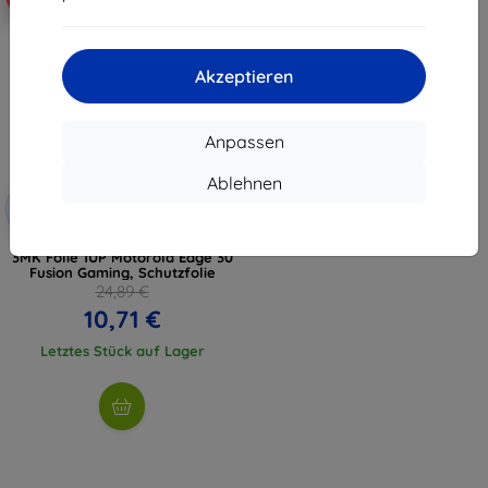
Akzeptieren
Anpassen
Ablehnen
Rabatt
-10%
mit
EXTRA10
Gutschein
3MK Folie 1UP Motorola Edge 30
Fusion Gaming, Schutzfolie
24,89 €
10,71 €
Letztes Stück auf Lager