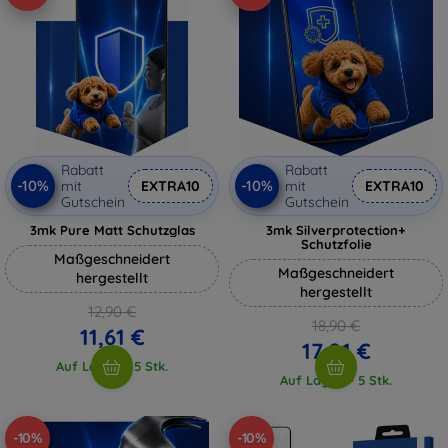
Rabatt
Rabatt
-10%
-10%
mit
EXTRA10
mit
EXTRA10
Gutschein
Gutschein
3mk Pure Matt Schutzglas
3mk Silverprotection+
Schutzfolie
Maßgeschneidert
Maßgeschneidert
hergestellt
hergestellt
12,90 €
18,90 €
11,61 €
17,01 €
Auf Lager > 5 Stk.
Auf Lager > 5 Stk.
-10%
-10%