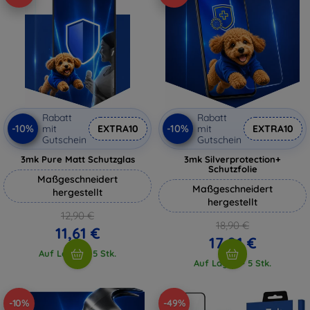
Rabatt
Rabatt
-10%
-10%
mit
EXTRA10
mit
EXTRA10
Gutschein
Gutschein
3mk Pure Matt Schutzglas
3mk Silverprotection+
Schutzfolie
Maßgeschneidert
Maßgeschneidert
hergestellt
hergestellt
12,90 €
18,90 €
11,61 €
17,01 €
Auf Lager > 5 Stk.
Auf Lager > 5 Stk.
-10%
-49%