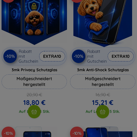
Rabatt
Rabatt
-10%
-10%
mit
EXTRA10
mit
EXTRA10
Gutschein
Gutschein
3mk Privacy Schutzglas
3mk Anti-Shock Schutzglas
Maßgeschneidert
Maßgeschneidert
hergestellt
hergestellt
20,90 €
16,90 €
18,80 €
15,21 €
Auf Lager 3 Stk.
Auf Lager > 5 Stk.
-10%
-10%