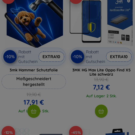
Rabatt
Rabatt
-10%
-10%
mit
EXTRA10
mit
EXTRA10
Gutschein
Gutschein
3mk Hammer Schutzfolie
3MK HG Max Lite Oppo Find X5
Lite schwarz
Maßgeschneidert
13,90 €
hergestellt
7,12 €
19,90 €
Auf Lager 2 Stk.
17,91 €
Auf Lager 4 Stk.
-10%
-45%