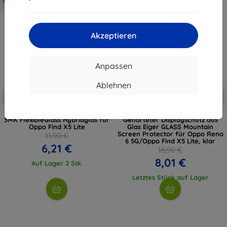
Akzeptieren
Anpassen
Ablehnen
Rabatt
Rabatt
-10%
-10%
mit
EXTRA10
mit
EXTRA10
Gutschein
Gutschein
3MK FlexibleGlass Hybridglas für
Gehärteter Displayschutz aus
Oppo Find X5 Lite
Glas Eiger GLASS Mountain
Screen Protector für Oppo Reno
11,90 €
6 5G/Oppo Find X5 Lite, klar
6,21 €
16,90 €
8,01 €
Auf Lager 2 Stk.
Letztes Stück auf Lager