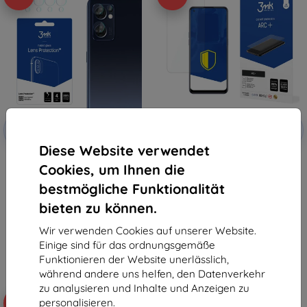
Rabatt
Rabatt
-10%
-10%
mit
EXTRA10
mit
EXTRA10
Gutschein
Gutschein
Diese Website verwendet
3MK Lens Protect Oppo Find X5
3MK Folie ARC+ FS Oppo Find X5
Cookies, um Ihnen die
Lite Kameralinsenschutz, 4 Stk.
Lite Fullscreen-Folie
9,90 €
12,90 €
bestmögliche Funktionalität
8,91 €
7,12 €
bieten zu können.
Auf Lager > 5 Stk.
Auf Lager 2 Stk.
Wir verwenden Cookies auf unserer Website.
Einige sind für das ordnungsgemäße
Funktionieren der Website unerlässlich,
während andere uns helfen, den Datenverkehr
zu analysieren und Inhalte und Anzeigen zu
personalisieren.
-48%
-53%