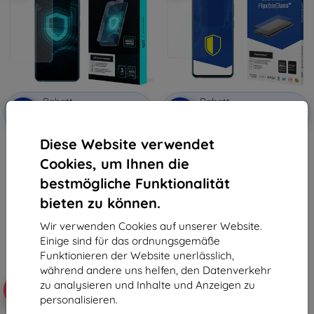
Rabatt
Rabatt
-10%
-10%
mit
EXTRA10
mit
EXTRA10
Gutschein
Gutschein
Diese Website verwendet
3MK Folie 1UP Vivo Y01 Gaming-
3MK FlexibleGlass Vivo Y01
Folie, 3 Stück
Hybridglas
Cookies, um Ihnen die
28,91 €
11,90 €
10,71 €
6,21 €
bestmögliche Funktionalität
bieten zu können.
Auf Lager 2 Stk.
Auf Lager 2 Stk.
Wir verwenden Cookies auf unserer Website.
Einige sind für das ordnungsgemäße
Funktionieren der Website unerlässlich,
während andere uns helfen, den Datenverkehr
zu analysieren und Inhalte und Anzeigen zu
-44%
personalisieren.