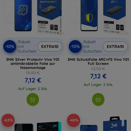
Rabatt
Rabatt
-10%
-10%
mit
EXTRA10
mit
EXTRA10
Gutschein
Gutschein
3MK Silver Protect+ Vivo Y01
3MK Schutzfolie ARC+FS Vivo Y01
antimikrobielle Folie zur
Full Screen
Nassmontage
12,90 €
15,90 €
7,12 €
7,12 €
Auf Lager 2 Stk.
Auf Lager 2 Stk.
-63%
-48%