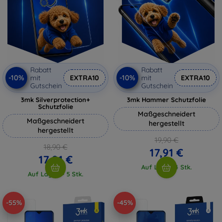
Rabatt
Rabatt
-10%
-10%
mit
EXTRA10
mit
EXTRA10
Gutschein
Gutschein
3mk Silverprotection+
3mk Hammer Schutzfolie
Schutzfolie
Maßgeschneidert
Maßgeschneidert
hergestellt
hergestellt
19,90 €
18,90 €
17,91 €
17,01 €
Auf Lager 4 Stk.
Auf Lager > 5 Stk.
-55%
-45%