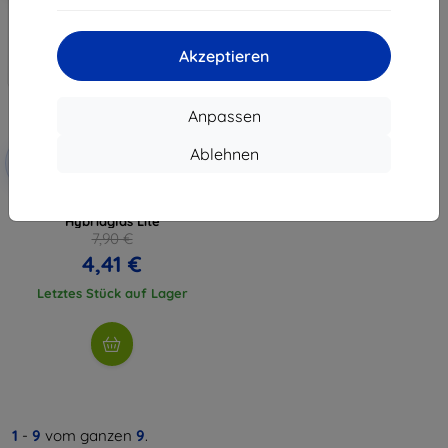
Akzeptieren
Anpassen
Rabatt
Ablehnen
-10%
mit
EXTRA10
Gutschein
3MK FlexibleGlass Lite Vivo Y01
Hybridglas Lite
7,90 €
4,41 €
Letztes Stück auf Lager
1
-
9
vom ganzen
9
.