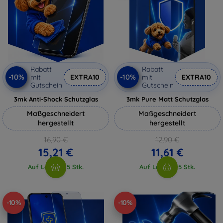
Rabatt
Rabatt
-10%
-10%
mit
EXTRA10
mit
EXTRA10
Gutschein
Gutschein
3mk Anti-Shock Schutzglas
3mk Pure Matt Schutzglas
Maßgeschneidert
Maßgeschneidert
hergestellt
hergestellt
16,90 €
12,90 €
15,21 €
11,61 €
Auf Lager > 5 Stk.
Auf Lager > 5 Stk.
-10%
-10%