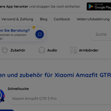
sere App herunter
und shoppen Sie noch einfacher.
Versand & Zahlung
Blog
Cashback
Widerrufsbelehrung
en Sie Beratung?
lkommen in unserem
p.
|
Zubehör
Audio
Armbänder
en und zubehör für Xiaomi Amazfit GTR
Schnellsuche
Xiaomi Amazfit GTR 3 Pro