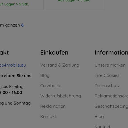
uf Lager > 5 Stk.
m ganzen
6
.
akt
Einkaufen
Informatio
op4mobile.eu
Versand & Zahlung
Unsere Marken
Blog
Ihre Cookies
hreiben Sie uns
Cashback
Datenschutz
 bis Freitag:
8:00 - 16:00
Widerrufsbelehrung
Reklamationsor
g und Sonntag:
Reklamation
Geschäftsbedin
Kontakt
Blog
Kontakt