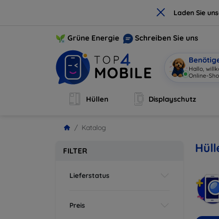
×
Laden Sie un
Grüne Energie
Schreiben Sie uns
Benötig
Hallo, wil
Online-Sho
Hüllen
Displayschutz
Katalog
Hüll
FILTER
Lieferstatus
Preis