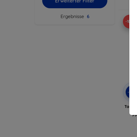
Erweiterter Filter
A
Ergebnisse
6
-10%
-10
Tactic
Am
P