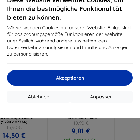
15,21 €
11,61 €
Ihnen die bestmögliche Funktionalität
uf Lager > 5 Stk.
Auf Lager > 5 Stk.
Auf L
bieten zu können.
-10%
Wir verwenden Cookies auf unserer Website. Einige sind
für das ordnungsgemäße Funktionieren der Website
unerlässlich, während andere uns helfen, den
Datenverkehr zu analysieren und Inhalte und Anzeigen
zu personalisieren.
Akzeptieren
Rabatt
Rabatt
%
-10%
mit
EXTRA10
mit
EXTRA10
Ablehnen
Anpassen
Gutschein
Gutschein
al USB Ladekabel für
3MK ARC Folie für Xiaomi
azfit GTR3/GTR3
Amazfit GTR 3 Pro Watch,
RO/GTS3/T-Rex 2
Fullscreen-Folie
(57983107334)
10,90 €
15,90 €
9,81 €
14,30 €
Auf Lager > 5 Stk.