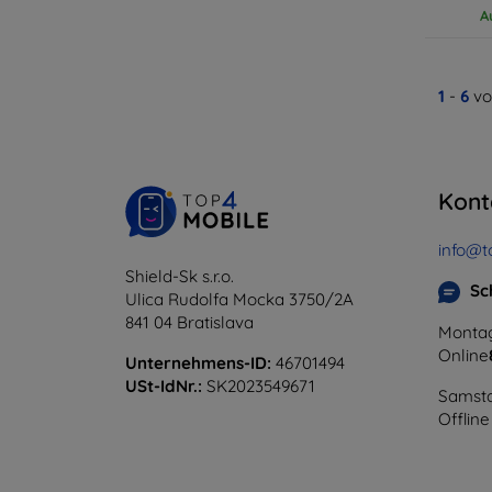
A
1
-
6
vo
Kont
info@t
Shield-Sk s.r.o.
Sc
Ulica Rudolfa Mocka 3750/2A
841 04 Bratislava
Montag
Online
Unternehmens-ID:
46701494
USt-IdNr.:
SK2023549671
Samsta
Offline