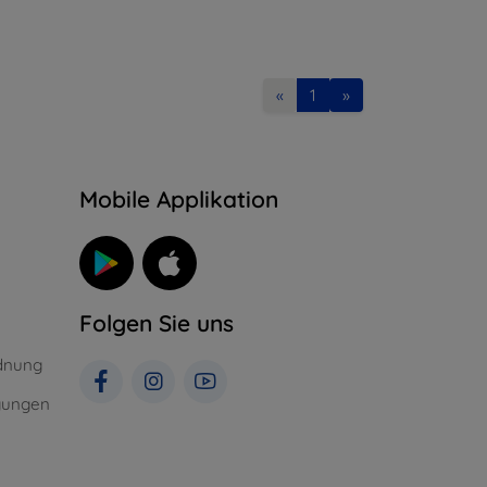
«
1
»
n
Mobile Applikation
Folgen Sie uns
dnung
gungen