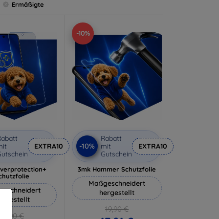
Ermäßigte
-10%
abatt
Rabatt
-10%
it
EXTRA10
mit
EXTRA10
utschein
Gutschein
lverprotection+
3mk Hammer Schutzfolie
chutzfolie
Maßgeschneidert
eschneidert
hergestellt
ergestellt
19,90 €
18,90 €