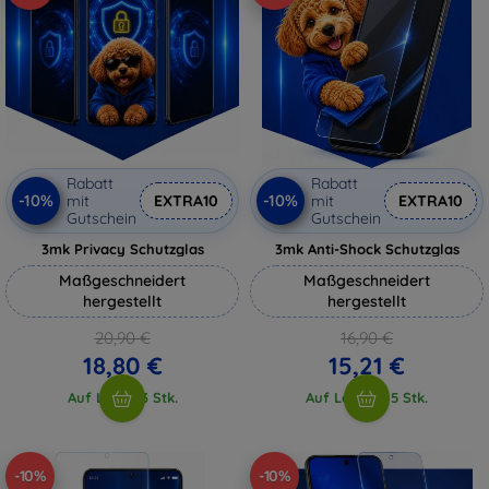
Rabatt
Rabatt
-10%
-10%
mit
EXTRA10
mit
EXTRA10
Gutschein
Gutschein
3mk Privacy Schutzglas
3mk Anti-Shock Schutzglas
Maßgeschneidert
Maßgeschneidert
hergestellt
hergestellt
20,90 €
16,90 €
18,80 €
15,21 €
Auf Lager 3 Stk.
Auf Lager > 5 Stk.
-10%
-10%