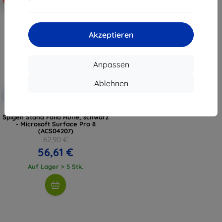
Akzeptieren
Anpassen
Ablehnen
Rabatt
-10%
mit
EXTRA10
Gutschein
Spigen Stand Folio Hülle, schwarz
- Microsoft Surface Pro 8
(ACS04207)
62,90 €
56,61 €
Auf Lager > 5 Stk.