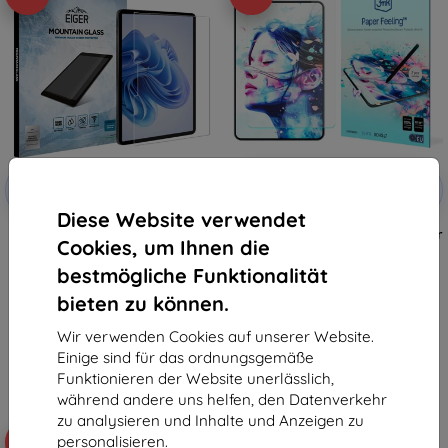
Rabatt
Rabatt
-10%
-10%
mit
EXTRA10
mit
EXTRA10
Gutschein
Gutschein
Diese Website verwendet
Eiger Mountain Hartglas-Schutz
3MK PaperFeeling Schutzfolie für
Cookies, um Ihnen die
2.5D für Microsoft Surface Pro 8
Microsoft Surface Pro 8 13" 2
/ 9 / X (2019) / (2021)
Stück
bestmögliche Funktionalität
(EGSP00892)
24,89 €
31,90 €
22,41 €
bieten zu können.
14,30 €
Auf Lager > 5 Stk.
Wir verwenden Cookies auf unserer Website.
Letztes Stück auf Lager
Einige sind für das ordnungsgemäße
Funktionieren der Website unerlässlich,
während andere uns helfen, den Datenverkehr
zu analysieren und Inhalte und Anzeigen zu
personalisieren.
-10%