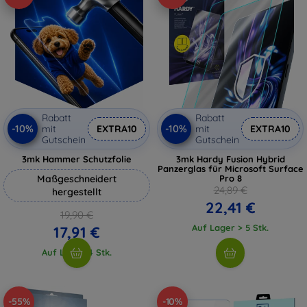
Rabatt
Rabatt
-10%
-10%
mit
EXTRA10
mit
EXTRA10
Gutschein
Gutschein
3mk Hammer Schutzfolie
3mk Hardy Fusion Hybrid
Panzerglas für Microsoft Surface
Maßgeschneidert
Pro 8
24,89 €
hergestellt
22,41 €
19,90 €
Auf Lager > 5 Stk.
17,91 €
Auf Lager 4 Stk.
-55%
-10%