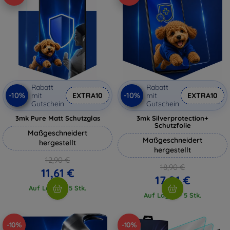
Rabatt
Rabatt
-10%
-10%
mit
EXTRA10
mit
EXTRA10
Gutschein
Gutschein
3mk Pure Matt Schutzglas
3mk Silverprotection+
Schutzfolie
Maßgeschneidert
Maßgeschneidert
hergestellt
hergestellt
12,90 €
18,90 €
11,61 €
17,01 €
Auf Lager > 5 Stk.
Auf Lager > 5 Stk.
-10%
-10%