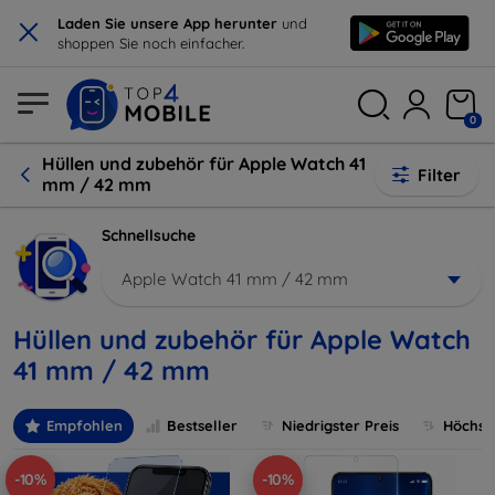
×
Laden Sie unsere App herunter
und
shoppen Sie noch einfacher.
0
Hüllen und zubehör für Apple Watch 41
Filter
mm / 42 mm
Schnellsuche
Apple Watch 41 mm / 42 mm
Hüllen und zubehör für Apple Watch
41 mm / 42 mm
Empfohlen
Bestseller
Niedrigster Preis
Höchste
-10%
-10%