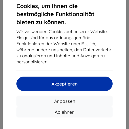
1
-
4
vom ganzen
4
.
Cookies, um Ihnen die
bestmögliche Funktionalität
«
1
»
bieten zu können.
Wir verwenden Cookies auf unserer Website.
Einige sind für das ordnungsgemäße
Funktionieren der Website unerlässlich,
während andere uns helfen, den Datenverkehr
zu analysieren und Inhalte und Anzeigen zu
personalisieren.
Shield-Sk s.r.o.
Ulica Rudolfa Mocka 3750/2A
841 04 Bratislava
Akzeptieren
Unternehmens-ID:
46701494
USt-IdNr.:
SK2023549671
Anpassen
Kontakt
Ablehnen
info@top4mobile.eu