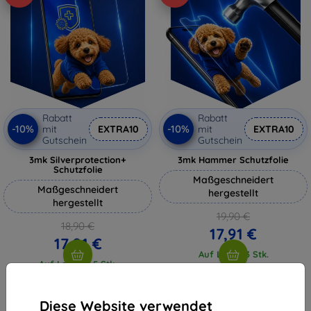
Rabatt
Rabatt
-10%
-10%
mit
EXTRA10
mit
EXTRA10
Gutschein
Gutschein
3mk Silverprotection+
3mk Hammer Schutzfolie
Schutzfolie
Maßgeschneidert
Maßgeschneidert
hergestellt
hergestellt
19,90 €
18,90 €
17,91 €
17,01 €
Auf Lager 3 Stk.
Auf Lager > 5 Stk.
Diese Website verwendet