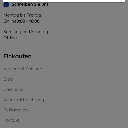
Schreiben Sie uns
Montag bis Freitag:
Online
8:00 - 16:00
Samstag und Sonntag:
Offline
Einkaufen
Versand & Zahlung
Blog
Cashback
Widerrufsbelehrung
Reklamation
Kontakt