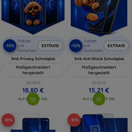
Rabatt
Rabatt
-10%
-10%
mit
EXTRA10
mit
EXTRA10
Gutschein
Gutschein
3mk Privacy Schutzglas
3mk Anti-Shock Schutzglas
Maßgeschneidert
Maßgeschneidert
hergestellt
hergestellt
20,90 €
16,90 €
18,80 €
15,21 €
Auf Lager 3 Stk.
Auf Lager > 5 Stk.
-10%
-10%