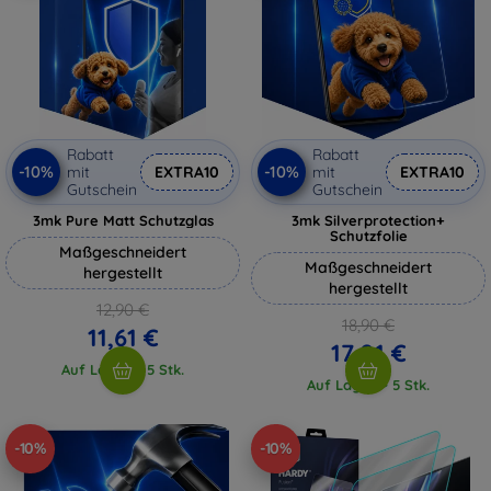
Rabatt
Rabatt
-10%
-10%
mit
EXTRA10
mit
EXTRA10
Gutschein
Gutschein
3mk Pure Matt Schutzglas
3mk Silverprotection+
Schutzfolie
Maßgeschneidert
Maßgeschneidert
hergestellt
hergestellt
12,90 €
18,90 €
11,61 €
17,01 €
Auf Lager > 5 Stk.
Auf Lager > 5 Stk.
-10%
-10%