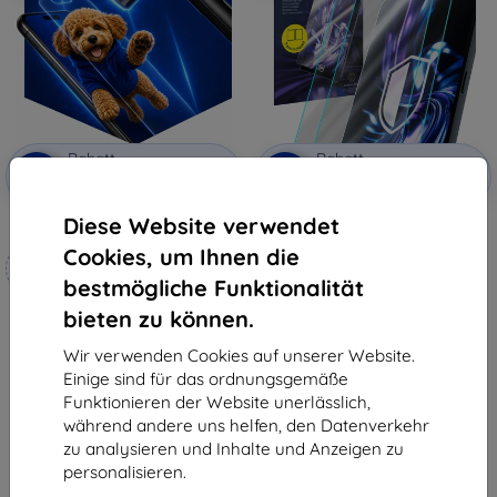
Rabatt
Rabatt
-10%
-10%
mit
EXTRA10
mit
EXTRA10
Gutschein
Gutschein
Diese Website verwendet
3mk Hammer Schutzfolie
3mk Hardy Fusion Hybrid
Panzerglas für Navitel T797 4G
Cookies, um Ihnen die
Maßgeschneidert
22,90 €
hergestellt
20,61 €
bestmögliche Funktionalität
bieten zu können.
19,90 €
Auf Lager 3 Stk.
17,91 €
Wir verwenden Cookies auf unserer Website.
Auf Lager 4 Stk.
Einige sind für das ordnungsgemäße
Funktionieren der Website unerlässlich,
während andere uns helfen, den Datenverkehr
zu analysieren und Inhalte und Anzeigen zu
personalisieren.
1
-
6
vom ganzen
6
.