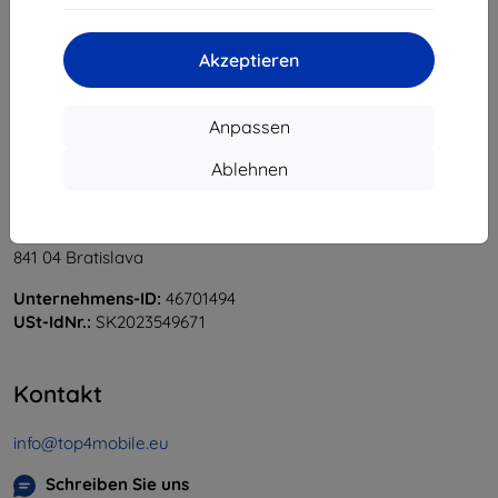
«
1
»
Akzeptieren
Anpassen
Ablehnen
Shield-Sk s.r.o.
Ulica Rudolfa Mocka 3750/2A
841 04 Bratislava
Unternehmens-ID:
46701494
USt-IdNr.:
SK2023549671
Kontakt
info@top4mobile.eu
Schreiben Sie uns