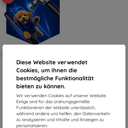
Rabatt
-10%
mit
EXTRA10
Gutschein
Diese Website verwendet
3mk Hammer Schutzfolie
Cookies, um Ihnen die
Maßgeschneidert
bestmögliche Funktionalität
hergestellt
bieten zu können.
19,90 €
17,91 €
Wir verwenden Cookies auf unserer Website.
Einige sind für das ordnungsgemäße
Auf Lager 4 Stk.
Funktionieren der Website unerlässlich,
während andere uns helfen, den Datenverkehr
zu analysieren und Inhalte und Anzeigen zu
personalisieren.