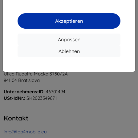
1
-
5
vom ganzen
5
.
«
1
»
Akzeptieren
Anpassen
Ablehnen
Shield-Sk s.r.o.
Ulica Rudolfa Mocka 3750/2A
841 04 Bratislava
Unternehmens-ID:
46701494
USt-IdNr.:
SK2023549671
Kontakt
info@top4mobile.eu