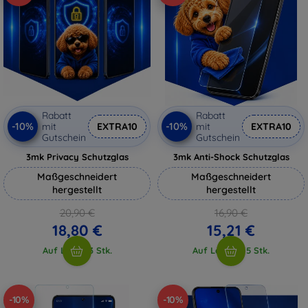
Rabatt
Rabatt
-10%
-10%
mit
EXTRA10
mit
EXTRA10
Gutschein
Gutschein
3mk Privacy Schutzglas
3mk Anti-Shock Schutzglas
Maßgeschneidert
Maßgeschneidert
hergestellt
hergestellt
20,90 €
16,90 €
18,80 €
15,21 €
Auf Lager 3 Stk.
Auf Lager > 5 Stk.
-10%
-10%