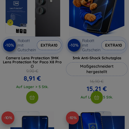
Rabatt
Rabatt
-10%
-10%
mit
EXTRA10
mit
EXTRA10
Gutschein
Gutschein
Camera Lens Protection 3MK
3mk Anti-Shock Schutzglas
Lens Protection for Poco X8 Pro
()
Maßgeschneidert
9,90 €
hergestellt
8,91 €
16,90 €
Auf Lager > 5 Stk.
15,21 €
Auf Lager > 5 Stk.
-10%
-10%