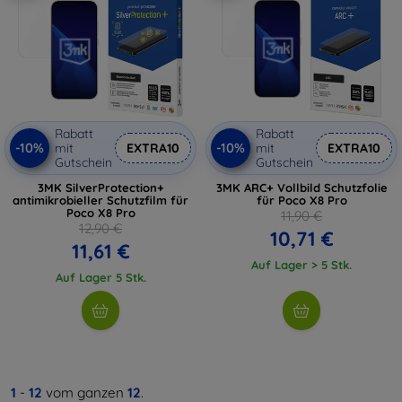
Rabatt
Rabatt
-10%
-10%
mit
EXTRA10
mit
EXTRA10
Gutschein
Gutschein
3MK SilverProtection+
3MK ARC+ Vollbild Schutzfolie
antimikrobieller Schutzfilm für
für Poco X8 Pro
Poco X8 Pro
11,90 €
12,90 €
10,71 €
11,61 €
Auf Lager > 5 Stk.
Auf Lager 5 Stk.
1
-
12
vom ganzen
12
.