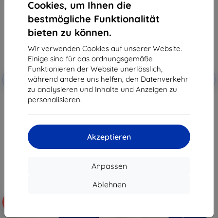
Cookies, um Ihnen die
bestmögliche Funktionalität
bieten zu können.
Wir verwenden Cookies auf unserer Website.
Einige sind für das ordnungsgemäße
Funktionieren der Website unerlässlich,
Rabatt
Rabatt
während andere uns helfen, den Datenverkehr
-10%
-10%
mit
EXTRA10
mit
EXTRA10
Gutschein
Gutschein
zu analysieren und Inhalte und Anzeigen zu
personalisieren.
3mk FlexibleGlass Pro Hybrid
3MK Silky Matt Pro mattierter
Schutzglas für POCO X8 Pro
Displayschutz für Poco X8 Pro
26,91 €
12,90 €
24,22 €
11,61 €
Akzeptieren
Auf Lager > 5 Stk.
Auf Lager 4 Stk.
Anpassen
Ablehnen
-10%
-10%