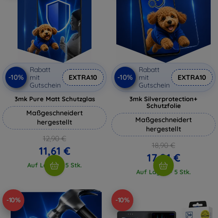
Rabatt
Rabatt
-10%
-10%
mit
EXTRA10
mit
EXTRA10
Gutschein
Gutschein
3mk Pure Matt Schutzglas
3mk Silverprotection+
Schutzfolie
Maßgeschneidert
Maßgeschneidert
hergestellt
hergestellt
12,90 €
18,90 €
11,61 €
17,01 €
Auf Lager > 5 Stk.
Auf Lager > 5 Stk.
-10%
-10%