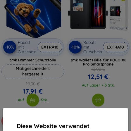
Rabatt
Rabatt
-10%
-10%
mit
EXTRA10
mit
EXTRA10
Gutschein
Gutschein
3mk Hammer Schutzfolie
3mk Wallet Hülle für POCO X8
Pro Smartphone
Maßgeschneidert
13,90 €
hergestellt
12,51 €
19,90 €
Auf Lager > 5 Stk.
17,91 €
Auf Lager 4 Stk.
-10%
-10%
Diese Website verwendet