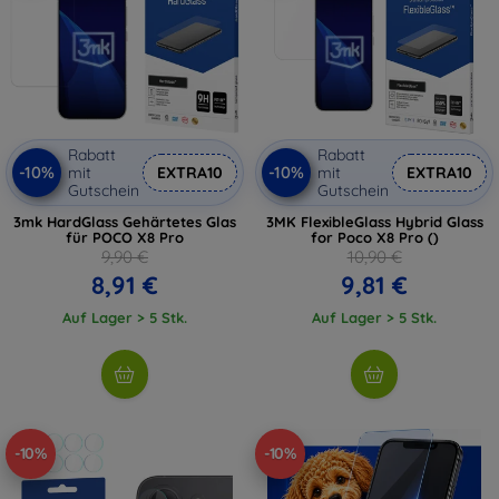
Rabatt
Rabatt
-10%
-10%
mit
EXTRA10
mit
EXTRA10
Gutschein
Gutschein
3mk HardGlass Gehärtetes Glas
3MK FlexibleGlass Hybrid Glass
für POCO X8 Pro
for Poco X8 Pro ()
9,90 €
10,90 €
8,91 €
9,81 €
Auf Lager > 5 Stk.
Auf Lager > 5 Stk.
-10%
-10%