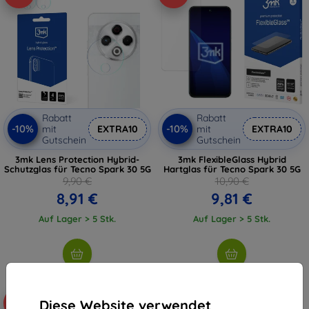
Rabatt
Rabatt
-10%
-10%
mit
EXTRA10
mit
EXTRA10
Gutschein
Gutschein
3mk Lens Protection Hybrid-
3mk FlexibleGlass Hybrid
Schutzglas für Tecno Spark 30 5G
Hartglas für Tecno Spark 30 5G
9,90 €
10,90 €
8,91 €
9,81 €
Auf Lager > 5 Stk.
Auf Lager > 5 Stk.
Diese Website verwendet
-10%