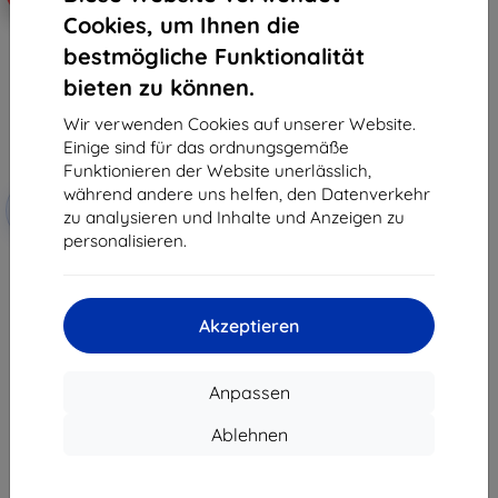
Cookies, um Ihnen die
bestmögliche Funktionalität
bieten zu können.
Wir verwenden Cookies auf unserer Website.
Einige sind für das ordnungsgemäße
Funktionieren der Website unerlässlich,
Rabatt
während andere uns helfen, den Datenverkehr
-10%
mit
EXTRA10
zu analysieren und Inhalte und Anzeigen zu
Gutschein
personalisieren.
3mk FlexibleGlass Hybrid
Hartglas für Tecno Spark 30
10,90 €
9,81 €
Akzeptieren
Auf Lager > 5 Stk.
Anpassen
Ablehnen