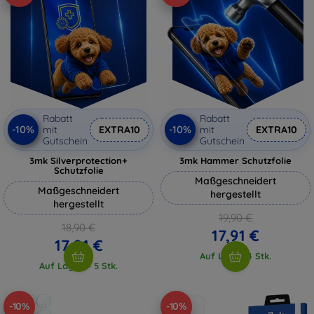
Rabatt
Rabatt
-10%
-10%
mit
EXTRA10
mit
EXTRA10
Gutschein
Gutschein
3mk Silverprotection+
3mk Hammer Schutzfolie
Schutzfolie
Maßgeschneidert
Maßgeschneidert
hergestellt
hergestellt
19,90 €
18,90 €
17,91 €
17,01 €
Auf Lager 4 Stk.
Auf Lager > 5 Stk.
-10%
-10%