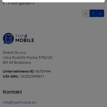
1
-
7
vom ganzen
7
.
«
1
»
Shield-Sk s.r.o.
Ulica Rudolfa Mocka 3750/2A
841 04 Bratislava
Unternehmens-ID:
46701494
USt-IdNr.:
SK2023549671
Kontakt
info@top4mobile.eu