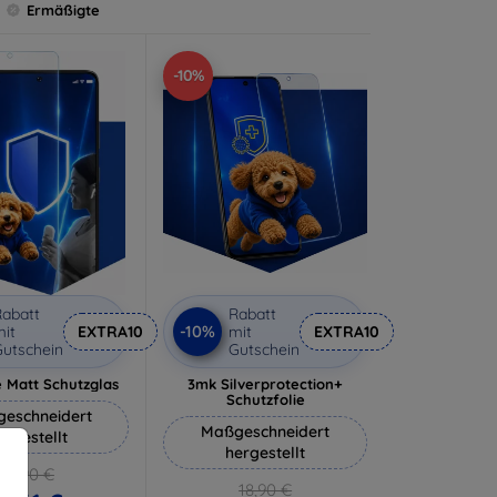
Ermäßigte
-10%
abatt
Rabatt
-10%
it
EXTRA10
mit
EXTRA10
utschein
Gutschein
 Matt Schutzglas
3mk Silverprotection+
Schutzfolie
eschneidert
Maßgeschneidert
ergestellt
hergestellt
12,90 €
18,90 €