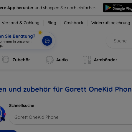
sere App herunter
und shoppen Sie noch einfacher.
Versand & Zahlung
Blog
Cashback
Widerrufsbelehrung
en Sie Beratung?
lkommen in unserem
p.
|
Zubehör
Audio
Armbänder
en und zubehör für Garett OneKid Pho
Schnellsuche
Garett OneKid Phone