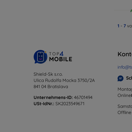
1
-
7
vo
Kont
info@t
Shield-Sk s.r.o.
Sc
Ulica Rudolfa Mocka 3750/2A
841 04 Bratislava
Montag
Online
Unternehmens-ID:
46701494
USt-IdNr.:
SK2023549671
Samsta
Offline