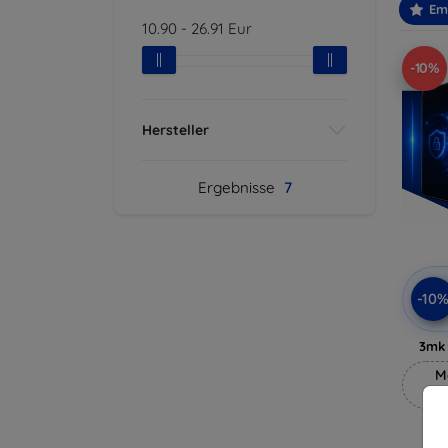
Em
10.90
-
26.91
Eur
-10%
Hersteller
Ergebnisse
7
-10
3mk 
M