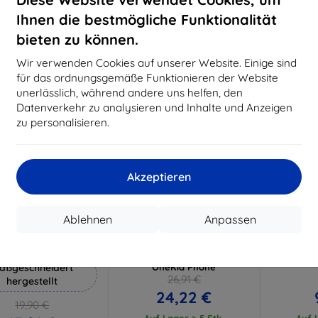
18,80 €
15,21 €
Ihnen die bestmögliche Funktionalität
Auf Lager 3 Stk.
Auf Lager > 5 Stk.
Auf L
bieten zu können.
-10%
-10%
Wir verwenden Cookies auf unserer Website. Einige sind
für das ordnungsgemäße Funktionieren der Website
unerlässlich, während andere uns helfen, den
Datenverkehr zu analysieren und Inhalte und Anzeigen
zu personalisieren.
Akzeptieren
Rabatt
Rabatt
R
%
-10%
-10%
mit
EXTRA10
mit
EXTRA10
m
Ablehnen
Anpassen
Gutschein
Gutschein
G
Hammer Schutzfolie
3mk FlexibleGlass Pro
3mk Flex
Hybrid-Hartglas für Garett
Hartglas 
aßgeschneidert
OneKid Phone
26,91 €
hergestellt
24,22 €
19,90 €
Auf Lager > 5 Stk.
Auf L