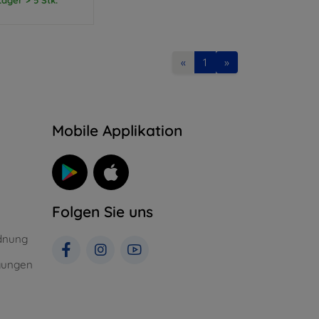
«
1
»
n
Mobile Applikation
Folgen Sie uns
dnung
gungen