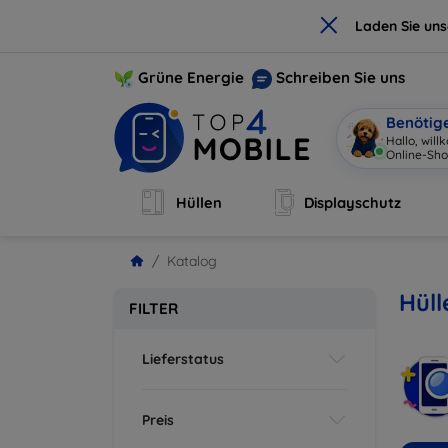
×
Laden Sie un
Grüne Energie
Schreiben Sie uns
Benötig
Hallo, wil
Online-Sho
Hüllen
Displayschutz
Katalog
Hüll
FILTER
Lieferstatus
Preis