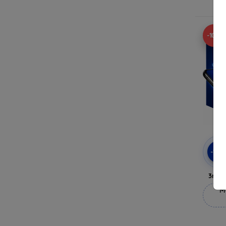
-10%
-10
3mk 
M