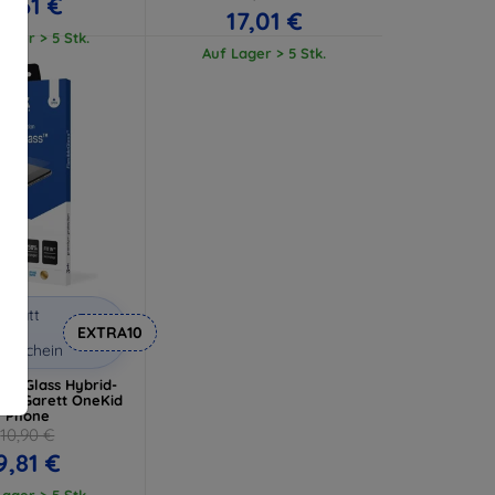
11,61 €
17,01 €
ager > 5 Stk.
Auf Lager > 5 Stk.
abatt
it
EXTRA10
utschein
ibleGlass Hybrid-
für Garett OneKid
Phone
10,90 €
9,81 €
ager > 5 Stk.