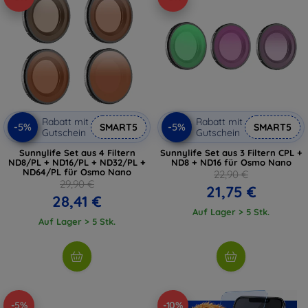
Rabatt mit
Rabatt mit
-5%
-5%
SMART5
SMART5
Gutschein
Gutschein
Sunnylife Set aus 4 Filtern
Sunnylife Set aus 3 Filtern CPL +
ND8/PL + ND16/PL + ND32/PL +
ND8 + ND16 für Osmo Nano
ND64/PL für Osmo Nano
22,90 €
29,90 €
21,75 €
28,41 €
Auf Lager > 5 Stk.
Auf Lager > 5 Stk.
-5%
-10%