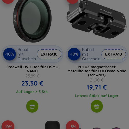
Rabatt
Rabatt
-10%
-10%
mit
EXTRA10
mit
EXTRA10
Gutschein
Gutschein
Freewell UV Filter für OSMO
PULUZ magnetischer
NANO
Metallhalter für DJI Osmo Nano
(schwarz)
25,89 €
21,90 €
23,30 €
19,71 €
Auf Lager > 5 Stk.
Letztes Stück auf Lager
-10%
-5%