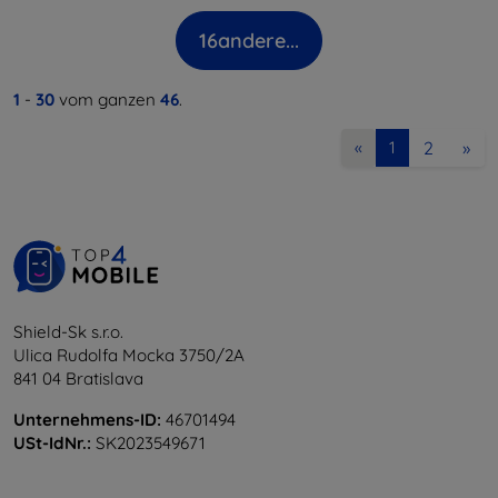
16
andere...
1
-
30
vom ganzen
46
.
2
»
«
1
Shield-Sk s.r.o.
Ulica Rudolfa Mocka 3750/2A
841 04 Bratislava
Unternehmens-ID:
46701494
USt-IdNr.:
SK2023549671