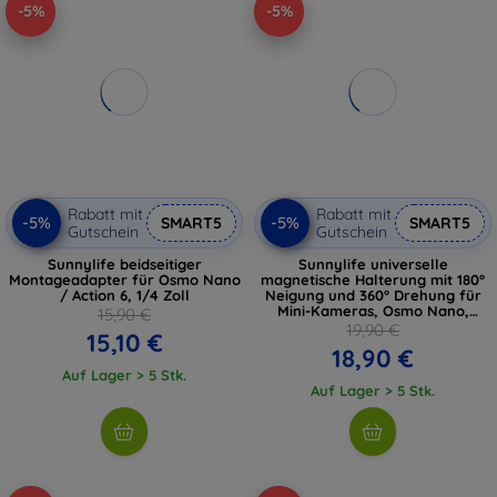
-5%
-5%
Rabatt mit
Rabatt mit
-5%
-5%
SMART5
SMART5
Gutschein
Gutschein
Sunnylife beidseitiger
Sunnylife universelle
Montageadapter für Osmo Nano
magnetische Halterung mit 180°
/ Action 6, 1/4 Zoll
Neigung und 360° Drehung für
Mini-Kameras, Osmo Nano,
15,90 €
Insta360 GO
19,90 €
15,10 €
18,90 €
Auf Lager > 5 Stk.
Auf Lager > 5 Stk.