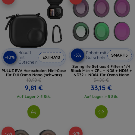
Rabatt
Rabatt mit
-5%
SMART5
-10%
mit
EXTRA10
Gutschein
Gutschein
Sunnylife Set aus 6 Filtern 1/4
PULUZ EVA Hartschalen Mini-Case
Black Mist + CPL + ND8 + ND16 +
für DJI Osmo Nano (schwarz)
ND32 + ND64 für Osmo Nano
10,90 €
34,90 €
9,81 €
33,15 €
Auf Lager > 5 Stk.
Auf Lager > 5 Stk.
-5%
-5%