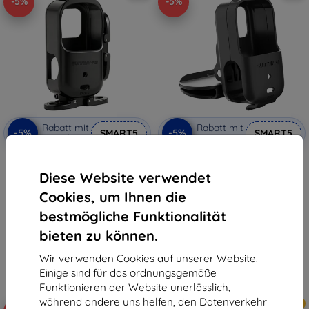
-5%
-5%
Rabatt mit
Rabatt mit
-5%
-5%
SMART5
SMART5
Gutschein
Gutschein
Sunnylife Faltbarer Schutz-
Befestigungsclip für eine
Montagerahmen für Osmo Nan
Baseballkappe für Osmo Nano
Diese Website verwendet
12,90 €
12,90 €
12,26 €
12,26 €
Cookies, um Ihnen die
bestmögliche Funktionalität
Auf Lager > 5 Stk.
Auf Lager > 5 Stk.
bieten zu können.
Wir verwenden Cookies auf unserer Website.
Einige sind für das ordnungsgemäße
Funktionieren der Website unerlässlich,
während andere uns helfen, den Datenverkehr
Neu
Neu