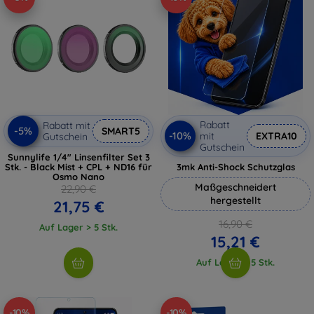
Rabatt
Rabatt mit
-5%
SMART5
-10%
mit
EXTRA10
Gutschein
Gutschein
Sunnylife 1/4" Linsenfilter Set 3
Stk. - Black Mist + CPL + ND16 für
3mk Anti-Shock Schutzglas
Osmo Nano
Maßgeschneidert
22,90 €
hergestellt
21,75 €
16,90 €
Auf Lager > 5 Stk.
15,21 €
Auf Lager > 5 Stk.
-10%
-10%