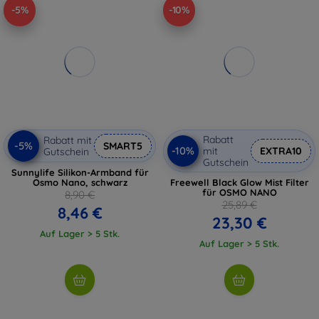
-5%
-10%
Rabatt
Rabatt mit
-5%
SMART5
-10%
mit
EXTRA10
Gutschein
Gutschein
Sunnylife Silikon-Armband für
Osmo Nano, schwarz
Freewell Black Glow Mist Filter
für OSMO NANO
8,90 €
25,89 €
8,46 €
23,30 €
Auf Lager > 5 Stk.
Auf Lager > 5 Stk.