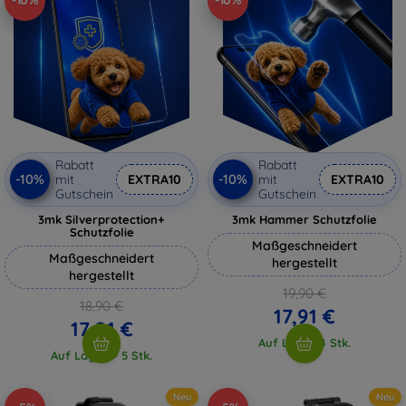
-10%
-10%
Rabatt
Rabatt
-10%
-10%
mit
EXTRA10
mit
EXTRA10
Gutschein
Gutschein
3mk Silverprotection+
3mk Hammer Schutzfolie
Schutzfolie
Maßgeschneidert
Maßgeschneidert
hergestellt
hergestellt
19,90 €
18,90 €
17,91 €
17,01 €
Auf Lager 4 Stk.
Auf Lager > 5 Stk.
Neu
Neu