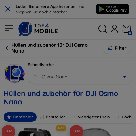
×
Laden Sie unsere App herunter
und
shoppen Sie noch einfacher.
0
Hüllen und zubehör für DJI Osmo
Filter
Nano
Schnellsuche
DJI Osmo Nano
Hüllen und zubehör für DJI Osmo
Nano
Empfohlen
Bestseller
Niedrigster Preis
Höchste
Neu
-5%
-5%