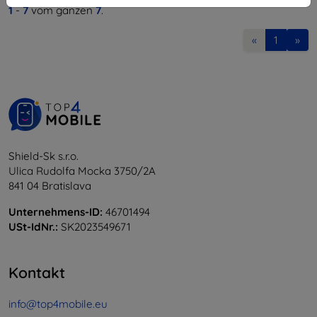
1
-
7
vom ganzen
7
.
«
1
»
Shield-Sk s.r.o.
Ulica Rudolfa Mocka 3750/2A
841 04 Bratislava
Unternehmens-ID:
46701494
USt-IdNr.:
SK2023549671
Kontakt
info@top4mobile.eu