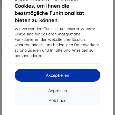
Cookies, um Ihnen die
bestmögliche Funktionalität
bieten zu können.
Wir verwenden Cookies auf unserer Website.
Einige sind für das ordnungsgemäße
Funktionieren der Website unerlässlich,
Rabatt
während andere uns helfen, den Datenverkehr
-10%
mit
EXTRA10
zu analysieren und Inhalte und Anzeigen zu
Gutschein
personalisieren.
3mk SilverProtection+
Schutzfolie für Realme Note 60
12,90 €
11,61 €
Akzeptieren
Auf Lager > 5 Stk.
Anpassen
Ablehnen