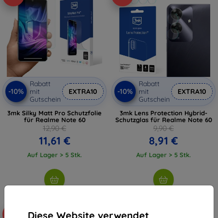
Rabatt
Rabatt
-10%
-10%
mit
EXTRA10
mit
EXTRA10
Gutschein
Gutschein
3mk Silky Matt Pro Schutzfolie
3mk Lens Protection Hybrid-
für Realme Note 60
Schutzglas für Realme Note 60
12,90 €
9,90 €
11,61 €
8,91 €
Auf Lager > 5 Stk.
Auf Lager > 5 Stk.
Diese Website verwendet
-10%