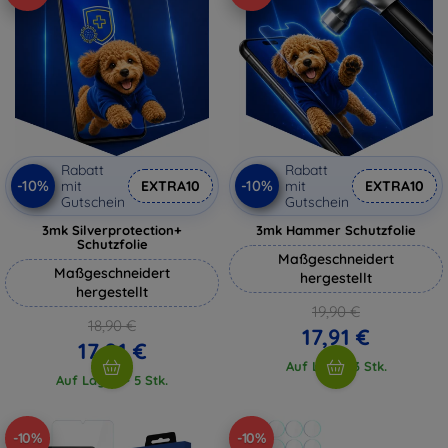
Rabatt
Rabatt
-10%
-10%
mit
EXTRA10
mit
EXTRA10
Gutschein
Gutschein
3mk Silverprotection+
3mk Hammer Schutzfolie
Schutzfolie
Maßgeschneidert
Maßgeschneidert
hergestellt
hergestellt
19,90 €
18,90 €
17,91 €
17,01 €
Auf Lager 3 Stk.
Auf Lager > 5 Stk.
-10%
-10%