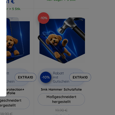
11,61 €
ager > 5 Stk.
-10%
abatt
Rabatt
-10%
it
EXTRA10
mit
EXTRA10
utschein
Gutschein
lverprotection+
3mk Hammer Schutzfolie
chutzfolie
Maßgeschneidert
eschneidert
hergestellt
ergestellt
19,90 €
18,90 €