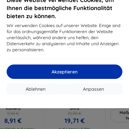
18,80 €
15,21 €
Ihnen die bestmögliche Funktionalität
Auf Lager 3 Stk.
Auf Lager > 5 Stk.
Auf L
bieten zu können.
-10%
-10%
Wir verwenden Cookies auf unserer Website. Einige sind
für das ordnungsgemäße Funktionieren der Website
unerlässlich, während andere uns helfen, den
Datenverkehr zu analysieren und Inhalte und Anzeigen
zu personalisieren.
Akzeptieren
Rabatt
Rabatt
R
%
-10%
-10%
mit
EXTRA10
mit
EXTRA10
m
Ablehnen
Anpassen
Gutschein
Gutschein
G
ybrid-Schutzglas für
3mk 1UP Schutzfolie für
3mk Si
wei Pura 80 Ultra
Huawei Pura 80 Pro / 80
S
Kamera
Ultra
Maßg
9,90 €
21,90 €
h
8,91 €
19,71 €
tes Stück auf Lager
Auf Lager > 5 Stk.