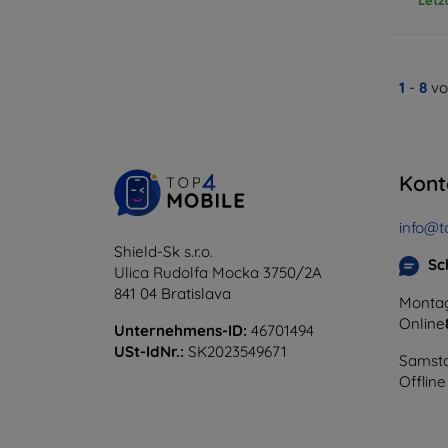
1
-
8
vo
Kont
info@t
Shield-Sk s.r.o.
Sc
Ulica Rudolfa Mocka 3750/2A
841 04 Bratislava
Montag
Online
Unternehmens-ID:
46701494
USt-IdNr.:
SK2023549671
Samsta
Offline