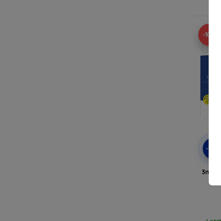
-10%
-10
3mk H
Hua
Letz