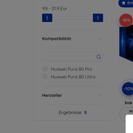
Em
9.9
-
21.9
Eur
-10%
Kompatibilität
Huawei Pura 80 Pro
Huawei Pura 80 Ultra
-10
Hersteller
3mk 
M
Ergebnisse
8