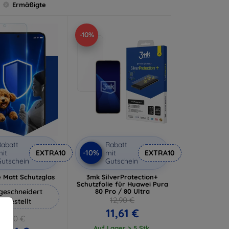
Ermäßigte
-10%
abatt
Rabatt
-10%
it
EXTRA10
mit
EXTRA10
utschein
Gutschein
 Matt Schutzglas
3mk SilverProtection+
Schutzfolie für Huawei Pura
eschneidert
80 Pro / 80 Ultra
12,90 €
ergestellt
11,61 €
12,90 €
Auf Lager > 5 Stk.