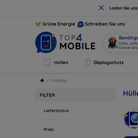
×
Laden Sie un
Grüne Energie
Schreiben Sie uns
Benötig
Hallo, wil
Online-Sho
Hüllen
Displayschutz
Katalog
Hüll
FILTER
Lieferstatus
Preis