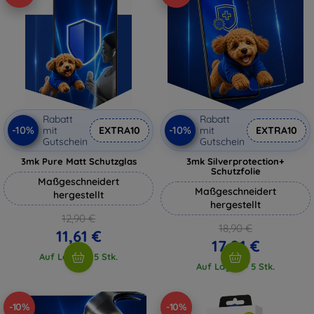
Rabatt
Rabatt
-10%
-10%
mit
EXTRA10
mit
EXTRA10
Gutschein
Gutschein
3mk Pure Matt Schutzglas
3mk Silverprotection+
Schutzfolie
Maßgeschneidert
Maßgeschneidert
hergestellt
hergestellt
12,90 €
18,90 €
11,61 €
17,01 €
Auf Lager > 5 Stk.
Auf Lager > 5 Stk.
-10%
-10%