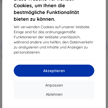
Cookies, um Ihnen die
bestmögliche Funktionalität
bieten zu können.
Wir verwenden Cookies auf unserer Website.
Einige sind für das ordnungsgemäße
Funktionieren der Website unerlässlich,
Rabatt
Rabatt
während andere uns helfen, den Datenverkehr
-10%
-10%
mit
EXTRA10
mit
EXTRA10
zu analysieren und Inhalte und Anzeigen zu
Gutschein
Gutschein
personalisieren.
3mk Schutzcover Armor Magcase
3MK Schutzcover Armor Case für
für Xiaomi 17 Pro Max
Xiaomi 17 Pro Max
(5903108722513)
(5903108722483)
14,90 €
12,90 €
Akzeptieren
13,41 €
11,61 €
Auf Lager > 5 Stk.
Auf Lager > 5 Stk.
Anpassen
Ablehnen