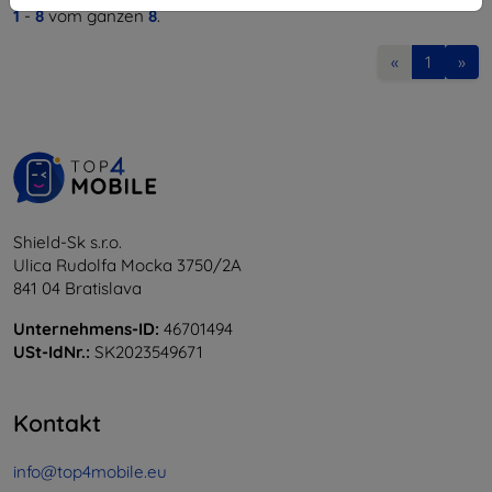
1
-
8
vom ganzen
8
.
«
1
»
Shield-Sk s.r.o.
Ulica Rudolfa Mocka 3750/2A
841 04 Bratislava
Unternehmens-ID:
46701494
USt-IdNr.:
SK2023549671
Kontakt
info@top4mobile.eu