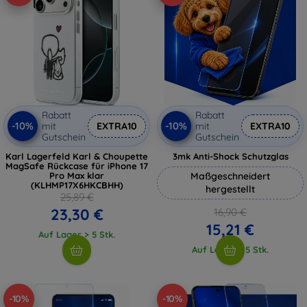
Rabatt
Rabatt
-10%
-10%
mit
EXTRA10
mit
EXTRA10
Gutschein
Gutschein
Karl Lagerfeld Karl & Choupette
3mk Anti-Shock Schutzglas
MagSafe Rückcase für iPhone 17
Pro Max klar
Maßgeschneidert
(KLHMP17X6HKCBHH)
hergestellt
25,89 €
23,30 €
16,90 €
15,21 €
Auf Lager > 5 Stk.
Auf Lager > 5 Stk.
-10%
-10%