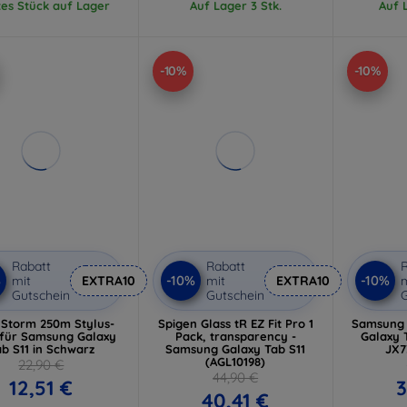
tes Stück auf Lager
Auf Lager 3 Stk.
Auf L
-10%
-10%
Rabatt
Rabatt
R
%
-10%
-10%
mit
EXTRA10
mit
EXTRA10
m
Gutschein
Gutschein
G
 Storm 250m Stylus-
Spigen Glass tR EZ Fit Pro 1
Samsung 
 für Samsung Galaxy
Pack, transparency -
Galaxy T
b S11 in Schwarz
Samsung Galaxy Tab S11
JX
(AGL10198)
22,90 €
44,90 €
12,51 €
3
40,41 €