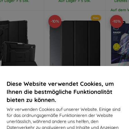
uf Lager > 5 Stk.
Auf Lager > 5 Stk.
Letztes
Auf dem W
Neu
-10%
-10%
Diese Website verwendet Cookies, um
Rabatt
Rabatt
R
%
-10%
-10%
mit
EXTRA10
mit
EXTRA10
m
Ihnen die bestmögliche Funktionalität
Gutschein
Gutschein
G
bieten zu können.
n Rugged Armor Pro,
3mk Hardy TabCase
3mk Har
rz - Samsung Galaxy
schwarze Tablet-Hülle für
Schutzg
Wir verwenden Cookies auf unserer Website. Einige sind
ab S11 (ACS10149)
Samsung Galaxy Tab S11
Gal
(11inch)
48,90 €
für das ordnungsgemäße Funktionieren der Website
24,89 €
44,01 €
2
unerlässlich, während andere uns helfen, den
22,41 €
Datenverkehr zu analysieren und Inhalte und Anzeigen