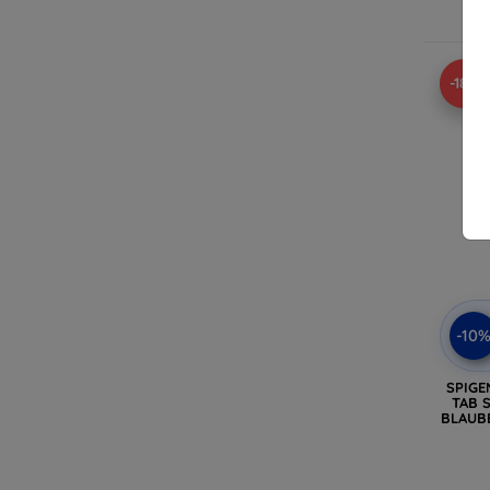
-18%
-10
SPIGE
TAB S
BLAUBE