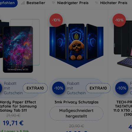
pfohlen
Bestseller
Niedrigster Preis
Höchster Preis
-10%
-10%
Rabatt
Rabatt
R
%
-10%
-10%
mit
EXTRA10
mit
EXTRA10
m
Gutschein
Gutschein
G
Hardy Paper Effect
3mk Privacy Schutzglas
TECH-PR
tzfolie für Samsung
TASTATUR
Galaxy Tab S11
Maßgeschneidert
11.0 X73
(59
21,90 €
hergestellt
19,71 €
4
20,90 €
uf Lager > 5 Stk.