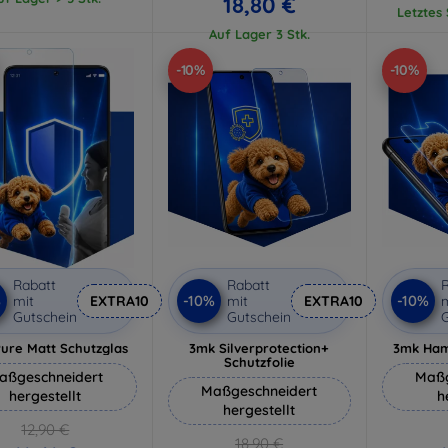
18,80 €
Letztes
Auf Lager 3 Stk.
-10%
-10%
Rabatt
Rabatt
R
%
-10%
-10%
mit
EXTRA10
mit
EXTRA10
m
Gutschein
Gutschein
G
ure Matt Schutzglas
3mk Silverprotection+
3mk Ham
Schutzfolie
aßgeschneidert
Maßg
Maßgeschneidert
hergestellt
h
hergestellt
12,90 €
18,90 €