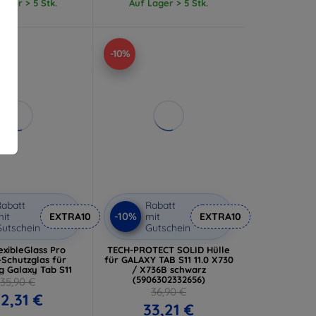
ager > 5 Stk.
Auf Lager > 5 Stk.
-10%
abatt
Rabatt
-10%
it
EXTRA10
mit
EXTRA10
utschein
Gutschein
exibleGlass Pro
TECH-PROTECT SOLID Hülle
-Schutzglas für
für GALAXY TAB S11 11.0 X730
 Galaxy Tab S11
/ X736B schwarz
(5906302332656)
35,90 €
36,90 €
2,31 €
33,21 €