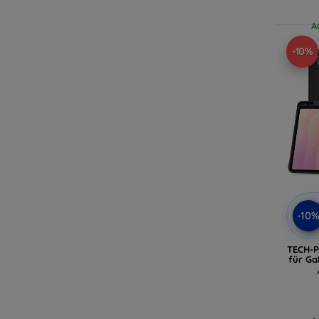
A
-10%
-10
TECH-P
für Ga