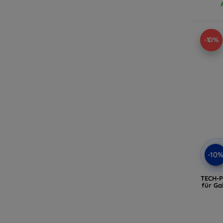
-10%
-10
TECH-P
für Ga