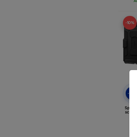
A
-10%
-10
Spige
schwa
T