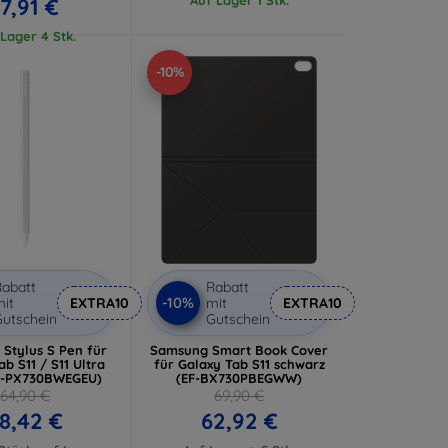
17,91 €
Lager 4 Stk.
-10%
abatt
Rabatt
-10%
it
EXTRA10
mit
EXTRA10
utschein
Gutschein
Stylus S Pen für
Samsung Smart Book Cover
ab S11 / S11 Ultra
für Galaxy Tab S11 schwarz
J-PX730BWEGEU)
(EF-BX730PBEGWW)
64,90 €
69,90 €
8,42 €
62,92 €