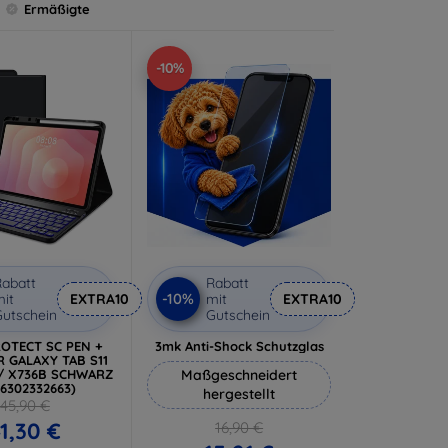
Ermäßigte
-10%
abatt
Rabatt
-10%
it
EXTRA10
mit
EXTRA10
utschein
Gutschein
OTECT SC PEN +
3mk Anti-Shock Schutzglas
 GALAXY TAB S11
0 / X736B SCHWARZ
Maßgeschneidert
06302332663)
hergestellt
45,90 €
1,30 €
16,90 €