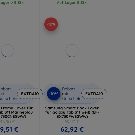
ager > 5 Stk.
Auf Lager 5 Stk.
-10%
abatt
Rabatt
-10%
it
EXTRA10
mit
EXTRA10
utschein
Gutschein
Frame Cover für
Samsung Smart Book Cover
ab S11 Marineblau
für Galaxy Tab S11 weiß (EF-
JX730CNEGWW)
BX730PWEGWW)
43,90 €
69,90 €
9,51 €
62,92 €