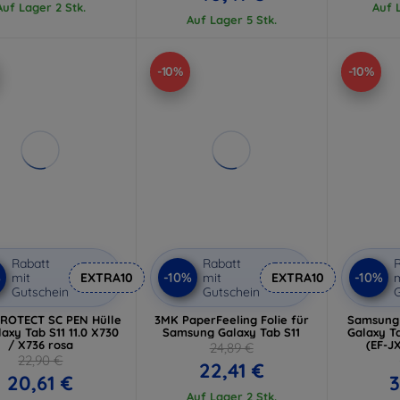
Auf Lager 2 Stk.
Auf L
Auf Lager 5 Stk.
-10%
-10%
Rabatt
Rabatt
R
%
-10%
-10%
mit
EXTRA10
mit
EXTRA10
m
Gutschein
Gutschein
G
ROTECT SC PEN Hülle
3MK PaperFeeling Folie für
Samsung 
laxy Tab S11 11.0 X730
Samsung Galaxy Tab S11
Galaxy T
/ X736 rosa
(EF-
24,89 €
22,90 €
22,41 €
20,61 €
3
Auf Lager 2 Stk.