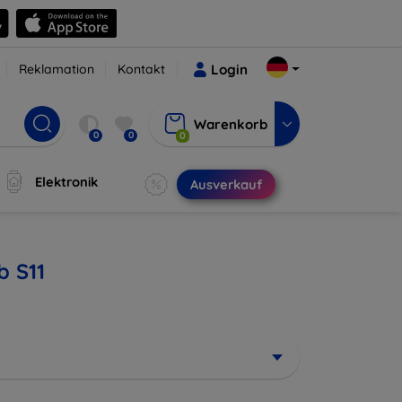
Reklamation
Kontakt
Login
Warenkorb
0
0
0
Elektronik
Ausverkauf
b S11