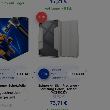
15,21 €
 Stück auf Lager
Auf Lager > 5 Stk.
-10%
abatt
Rabatt
-10%
it
EXTRA10
mit
EXTRA10
utschein
Gutschein
mer Schutzfolie
Spigen Air Skin Pro, grau -
Samsung Galaxy Tab S11
eschneidert
(ACS10217)
81,90 €
ergestellt
73,71 €
19,90 €
Auf Lager 1 Stk.