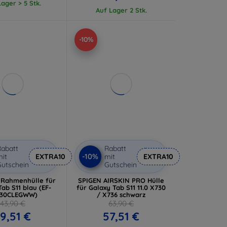
ager > 5 Stk.
Auf Lager 2 Stk.
-10%
abatt
Rabatt
-10%
it
EXTRA10
mit
EXTRA10
utschein
Gutschein
Rahmenhülle für
SPIGEN AIRSKIN PRO Hülle
ab S11 blau (EF-
für Galaxy Tab S11 11.0 X730
730CLEGWW)
/ X736 schwarz
43,90 €
63,90 €
9,51 €
57,51 €