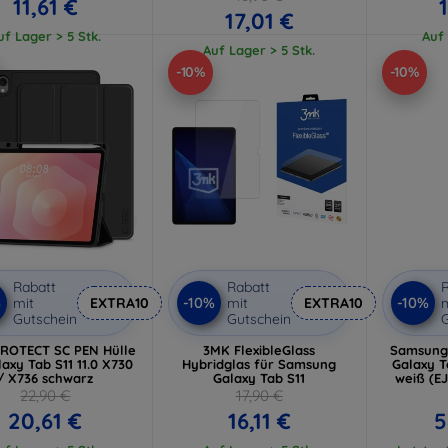
11,61 €
17,01 €
uf Lager > 5 Stk.
Auf 
Auf Lager > 5 Stk.
-10%
-10%
Rabatt
Rabatt
R
%
-10%
-10%
mit
EXTRA10
mit
EXTRA10
m
Gutschein
Gutschein
G
ROTECT SC PEN Hülle
3MK FlexibleGlass
Samsung 
laxy Tab S11 11.0 X730
Hybridglas für Samsung
Galaxy T
/ X736 schwarz
Galaxy Tab S11
weiß (E
22,90 €
17,90 €
20,61 €
16,11 €
5