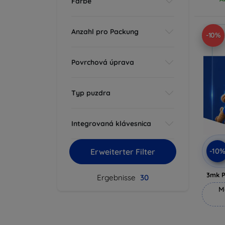
Farbe
Anzahl pro Packung
-10%
Povrchová úprava
Typ puzdra
Integrovaná klávesnica
-10
Erweiterter Filter
3mk P
Ergebnisse
30
M