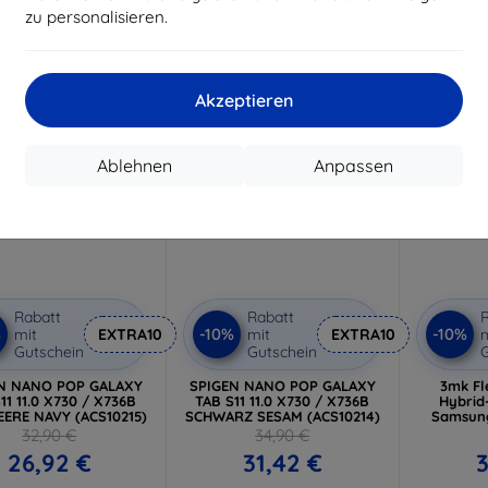
Auf Lager 3 Stk.
Auf L
zu personalisieren.
Auf Lager > 5 Stk.
-10%
-10%
Akzeptieren
Ablehnen
Anpassen
Rabatt
Rabatt
R
%
-10%
-10%
mit
EXTRA10
mit
EXTRA10
m
Gutschein
Gutschein
G
N NANO POP GALAXY
SPIGEN NANO POP GALAXY
3mk Fl
11 11.0 X730 / X736B
TAB S11 11.0 X730 / X736B
Hybrid
ERE NAVY (ACS10215)
SCHWARZ SESAM (ACS10214)
Samsung
32,90 €
34,90 €
26,92 €
31,42 €
3