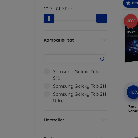
Em
10.9
-
81.9
Eur
-10%
Kompatibilität
Samsung Galaxy Tab
S10
Samsung Galaxy Tab S11
-10
Samsung Galaxy Tab S11
Ultra
3mk 
Schu
Hersteller
A