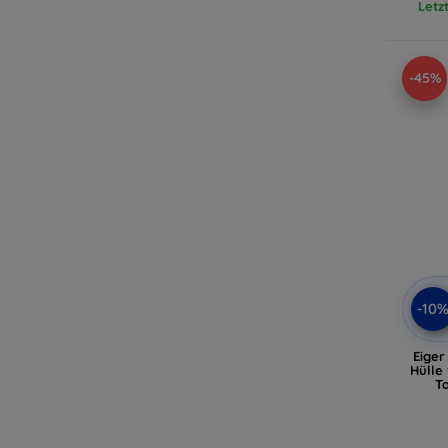
Letz
-45%
-10
Eiger
Hülle
Ta