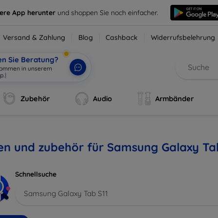
sere App herunter
und shoppen Sie noch einfacher.
Versand & Zahlung
Blog
Cashback
Widerrufsbelehrung
en Sie Beratung?
Zubehör
Audio
Armbänder
en und zubehör für Samsung Galaxy Ta
Schnellsuche
Samsung Galaxy Tab S11