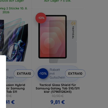
 Stück auf Lager
Auf Lager > 5 Stk.
eg 2 Stücke 10. 8.
2026
-10%
abatt
Rabatt
-10%
it
EXTRA10
mit
EXTRA10
utschein
Gutschein
dy Fusion Hybrid
Tactical Glass Shield für
las für Samsung
Samsung Galaxy Tab S10/S11
axy Tab S11
klar (57983128245)
24,89 €
10,90 €
2,41 €
9,81 €