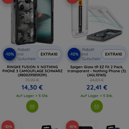
Rabatt
Rabatt
-10%
-10%
mit
EXTRA10
mit
EXTRA10
Gutschein
Gutschein
RINGKE FUSION X NOTHING
Spigen Glass tR EZ Fit 2 Pack,
PHONE 3 CAMOUFLAGE SCHWARZ
transparent - Nothing Phone (3)
(8800293859291)
(AGL10165)
15,90 €
24,89 €
14,30 €
22,41 €
Auf Lager > 5 Stk.
Auf Lager > 5 Stk.
-10%
-10%