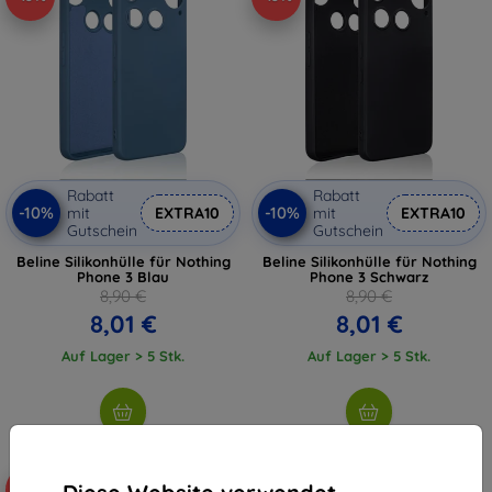
Rabatt
Rabatt
-10%
-10%
mit
EXTRA10
mit
EXTRA10
Gutschein
Gutschein
Beline Silikonhülle für Nothing
Beline Silikonhülle für Nothing
Phone 3 Blau
Phone 3 Schwarz
8,90 €
8,90 €
8,01 €
8,01 €
Auf Lager > 5 Stk.
Auf Lager > 5 Stk.
-10%
-10%