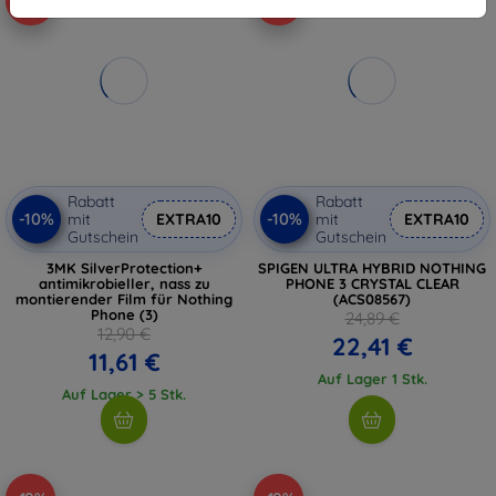
-10%
-10%
Rabatt
Rabatt
-10%
-10%
mit
EXTRA10
mit
EXTRA10
Gutschein
Gutschein
3MK SilverProtection+
SPIGEN ULTRA HYBRID NOTHING
antimikrobieller, nass zu
PHONE 3 CRYSTAL CLEAR
montierender Film für Nothing
(ACS08567)
Phone (3)
24,89 €
12,90 €
22,41 €
11,61 €
Auf Lager 1 Stk.
Auf Lager > 5 Stk.