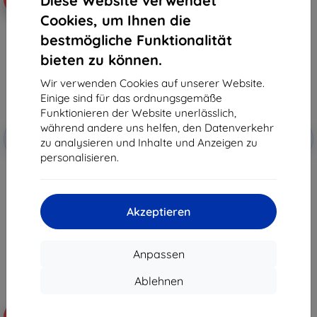
Diese Website verwendet
Cookies, um Ihnen die
bestmögliche Funktionalität
bieten zu können.
Wir verwenden Cookies auf unserer Website.
Einige sind für das ordnungsgemäße
Funktionieren der Website unerlässlich,
Rabatt
Rabatt
während andere uns helfen, den Datenverkehr
-10%
-10%
mit
EXTRA10
mit
EXTRA10
zu analysieren und Inhalte und Anzeigen zu
Gutschein
Gutschein
personalisieren.
3MK StratCore700
Spigen Ultra Hybrid, Zero One -
mehrschichtiger Schutzfilm für
Nothing Phone (3) (ACS08568)
Nothing Phone (3a)
42,90 €
22,90 €
38,62 €
Akzeptieren
20,61 €
Auf Lager > 5 Stk.
Auf Lager > 5 Stk.
Anpassen
Ablehnen