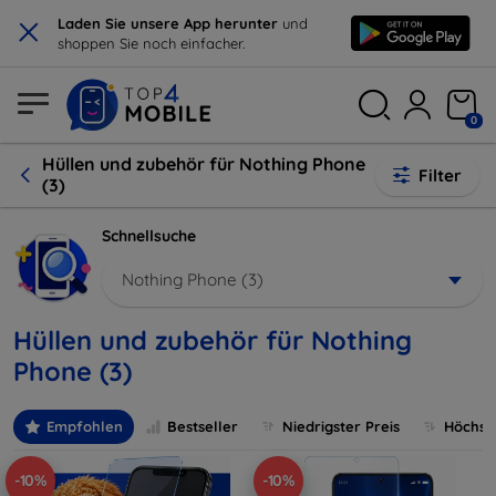
×
Laden Sie unsere App herunter
und
shoppen Sie noch einfacher.
0
Hüllen und zubehör für Nothing Phone
Filter
(3)
Schnellsuche
Nothing Phone (3)
Hüllen und zubehör für Nothing
Phone (3)
Empfohlen
Bestseller
Niedrigster Preis
Höchste
-10%
-10%