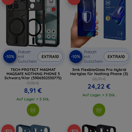
Rabatt
Rabatt
-10%
-10%
mit
EXTRA10
mit
EXTRA10
Gutschein
Gutschein
TECH-PROTECT MAGMAT
3mk FlexibleGlass Pro Hybrid
MAGSAFE NOTHING PHONE 3
Hartglas für Nothing Phone (3)
Schwarz/Klar (5906302330775)
26,91 €
9,90 €
24,22 €
8,91 €
Auf Lager > 5 Stk.
Auf Lager > 5 Stk.
-10%
-10%