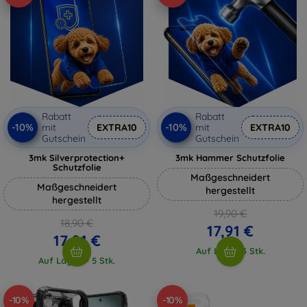
Rabatt
Rabatt
-10%
-10%
mit
EXTRA10
mit
EXTRA10
Gutschein
Gutschein
3mk Silverprotection+
3mk Hammer Schutzfolie
Schutzfolie
Maßgeschneidert
Maßgeschneidert
hergestellt
hergestellt
19,90 €
18,90 €
17,91 €
17,01 €
Auf Lager 3 Stk.
Auf Lager > 5 Stk.
-10%
-10%