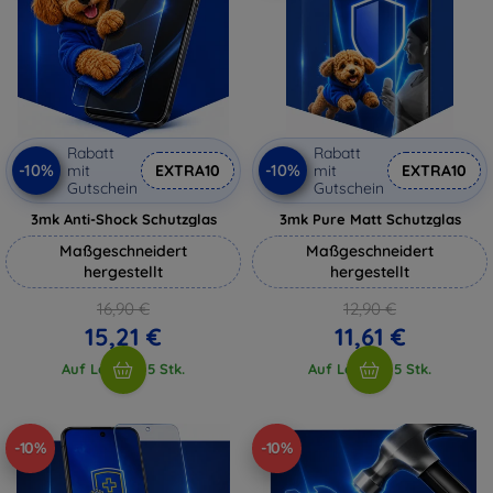
Rabatt
Rabatt
-10%
-10%
mit
EXTRA10
mit
EXTRA10
Gutschein
Gutschein
3mk Anti-Shock Schutzglas
3mk Pure Matt Schutzglas
Maßgeschneidert
Maßgeschneidert
hergestellt
hergestellt
16,90 €
12,90 €
15,21 €
11,61 €
Auf Lager > 5 Stk.
Auf Lager > 5 Stk.
-10%
-10%