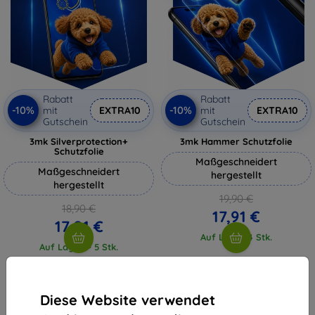
Rabatt
Rabatt
-10%
-10%
mit
EXTRA10
mit
EXTRA10
Gutschein
Gutschein
3mk Silverprotection+
3mk Hammer Schutzfolie
Schutzfolie
Maßgeschneidert
Maßgeschneidert
hergestellt
hergestellt
19,90 €
18,90 €
17,91 €
17,01 €
Auf Lager 4 Stk.
Auf Lager > 5 Stk.
Diese Website verwendet
1
-
4
vom ganzen
4
.