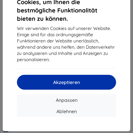
Cookies, um Ihnen die
«
1
»
bestmögliche Funktionalität
bieten zu können.
Wir verwenden Cookies auf unserer Website.
Einige sind für das ordnungsgemäße
Funktionieren der Website unerlässlich,
während andere uns helfen, den Datenverkehr
zu analysieren und Inhalte und Anzeigen zu
Shield-Sk s.r.o.
personalisieren.
Ulica Rudolfa Mocka 3750/2A
841 04 Bratislava
Unternehmens-ID:
46701494
Akzeptieren
USt-IdNr.:
SK2023549671
Anpassen
Kontakt
Ablehnen
info@top4mobile.eu
Schreiben Sie uns