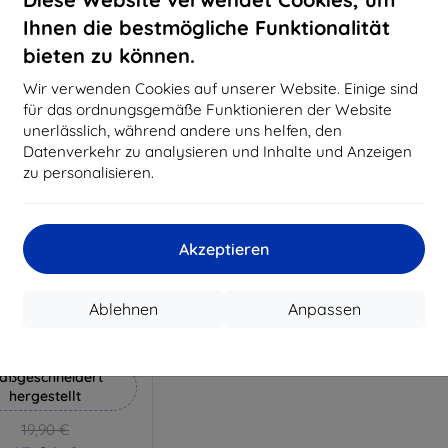
18,80 €
15,21 €
Ihnen die bestmögliche Funktionalität
Auf Lager 3 Stk.
Auf Lager > 5 Stk.
Auf L
bieten zu können.
Wir verwenden Cookies auf unserer Website. Einige sind
für das ordnungsgemäße Funktionieren der Website
unerlässlich, während andere uns helfen, den
Datenverkehr zu analysieren und Inhalte und Anzeigen
zu personalisieren.
Akzeptieren
Rabatt
%
mit
EXTRA10
Ablehnen
Anpassen
Gutschein
Hammer Schutzfolie
aßgeschneidert
hergestellt
19,90 €