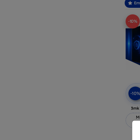
Em
-10%
-10
3mk 
M