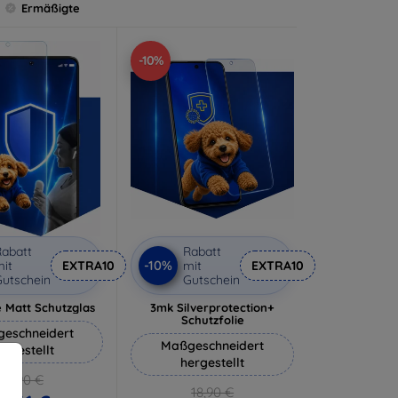
Ermäßigte
-10%
abatt
Rabatt
-10%
it
EXTRA10
mit
EXTRA10
utschein
Gutschein
 Matt Schutzglas
3mk Silverprotection+
Schutzfolie
eschneidert
Maßgeschneidert
ergestellt
hergestellt
12,90 €
18,90 €