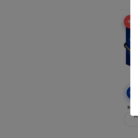
-10%
-10
3mk 
M