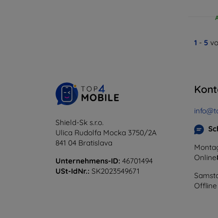
1
-
5
vo
Kont
info@t
Shield-Sk s.r.o.
Sc
Ulica Rudolfa Mocka 3750/2A
841 04 Bratislava
Montag
Online
Unternehmens-ID:
46701494
USt-IdNr.:
SK2023549671
Samsta
Offline