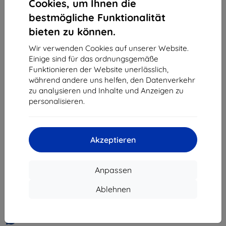
Cookies, um Ihnen die
«
1
»
bestmögliche Funktionalität
bieten zu können.
Wir verwenden Cookies auf unserer Website.
Einige sind für das ordnungsgemäße
Funktionieren der Website unerlässlich,
während andere uns helfen, den Datenverkehr
zu analysieren und Inhalte und Anzeigen zu
Shield-Sk s.r.o.
personalisieren.
Ulica Rudolfa Mocka 3750/2A
841 04 Bratislava
Unternehmens-ID:
46701494
Akzeptieren
USt-IdNr.:
SK2023549671
Anpassen
Kontakt
Ablehnen
info@top4mobile.eu
Schreiben Sie uns