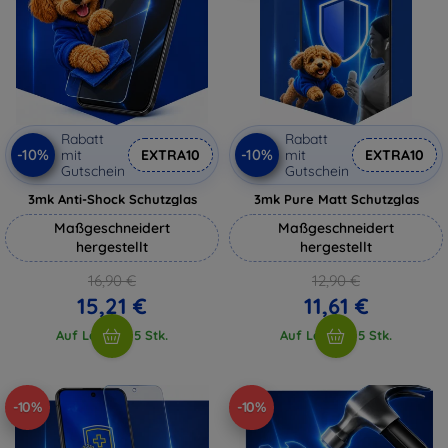
Rabatt
Rabatt
-10%
-10%
mit
EXTRA10
mit
EXTRA10
Gutschein
Gutschein
3mk Anti-Shock Schutzglas
3mk Pure Matt Schutzglas
Maßgeschneidert
Maßgeschneidert
hergestellt
hergestellt
16,90 €
12,90 €
15,21 €
11,61 €
Auf Lager > 5 Stk.
Auf Lager > 5 Stk.
-10%
-10%