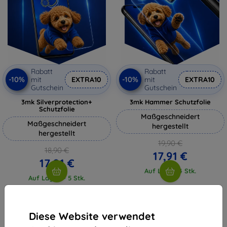
Rabatt
Rabatt
-10%
-10%
mit
EXTRA10
mit
EXTRA10
Gutschein
Gutschein
3mk Silverprotection+
3mk Hammer Schutzfolie
Schutzfolie
Maßgeschneidert
Maßgeschneidert
hergestellt
hergestellt
19,90 €
18,90 €
17,91 €
17,01 €
Auf Lager 4 Stk.
Auf Lager > 5 Stk.
Diese Website verwendet
1
-
4
vom ganzen
4
.