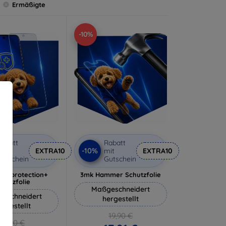
Ermäßigte
-10%
abatt
Rabatt
-10%
it
EXTRA10
mit
EXTRA10
utschein
Gutschein
lverprotection+
3mk Hammer Schutzfolie
chutzfolie
Maßgeschneidert
eschneidert
hergestellt
ergestellt
19,90 €
18,90 €