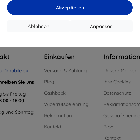
15,21 €
11,61 €
Akzeptieren
uf Lager > 5 Stk.
Auf Lager > 5 Stk.
Auf L
Ablehnen
Anpassen
m ganzen
4
.
akt
Einkaufen
Informatio
op4mobile.eu
Versand & Zahlung
Unsere Marken
Blog
Ihre Cookies
hreiben Sie uns
Cashback
Datenschutz
 bis Freitag:
8:00 - 16:00
Widerrufsbelehrung
Reklamationsor
g und Sonntag:
Reklamation
Geschäftsbedin
Kontakt
Blog
Kontakt