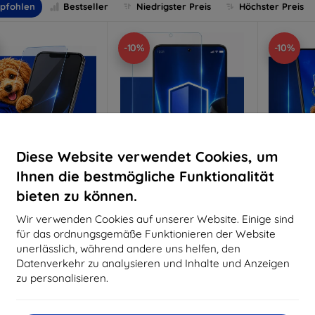
pfohlen
Bestseller
Niedrigster Preis
Höchster Preis
-10%
-10%
Diese Website verwendet Cookies, um
Ihnen die bestmögliche Funktionalität
bieten zu können.
Rabatt
Rabatt
R
%
-10%
-10%
mit
EXTRA10
mit
EXTRA10
m
Wir verwenden Cookies auf unserer Website. Einige sind
Gutschein
Gutschein
G
für das ordnungsgemäße Funktionieren der Website
nti-Shock Schutzglas
3mk Pure Matt Schutzglas
3mk Si
unerlässlich, während andere uns helfen, den
S
Datenverkehr zu analysieren und Inhalte und Anzeigen
aßgeschneidert
Maßgeschneidert
Maßg
hergestellt
hergestellt
zu personalisieren.
h
16,90 €
12,90 €