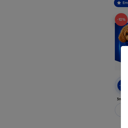
Em
-10%
-10
3mk A
M