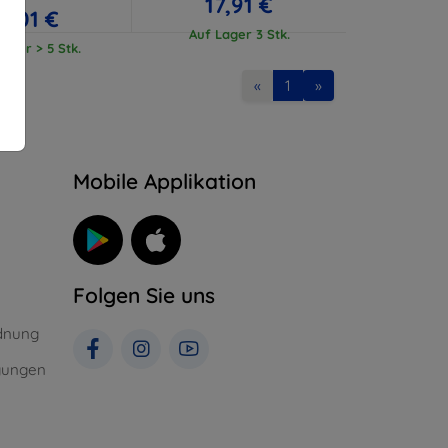
17,91 €
17,01 €
Auf Lager 3 Stk.
ager > 5 Stk.
«
1
»
n
Mobile Applikation
Folgen Sie uns
dnung
gungen