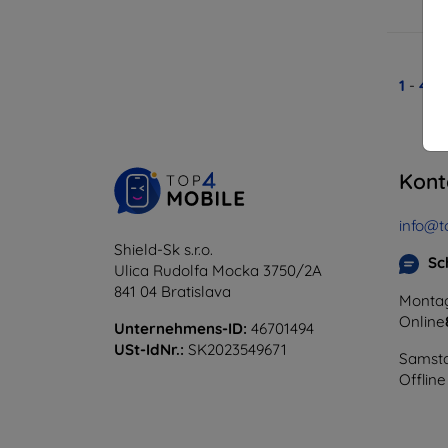
A
1
-
4
vo
Kont
info@t
Shield-Sk s.r.o.
Sc
Ulica Rudolfa Mocka 3750/2A
841 04 Bratislava
Montag
Online
Unternehmens-ID:
46701494
USt-IdNr.:
SK2023549671
Samsta
Offline