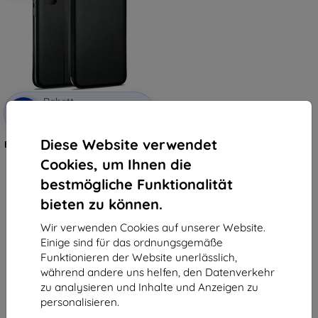
Rabatt
-10%
mit
EXTRA10
Gutschein
Diese Website verwendet
Beline Case Book Magnetic Nokia
3.4 schwarz (5903919062181)
Cookies, um Ihnen die
11,90 €
3,51 €
bestmögliche Funktionalität
bieten zu können.
Letztes Stück auf Lager
Wir verwenden Cookies auf unserer Website.
Einige sind für das ordnungsgemäße
Funktionieren der Website unerlässlich,
während andere uns helfen, den Datenverkehr
zu analysieren und Inhalte und Anzeigen zu
personalisieren.
1
-
5
vom ganzen
5
.