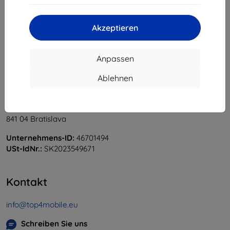
«
1
»
Akzeptieren
Anpassen
Ablehnen
Shield-Sk s.r.o.
Ulica Rudolfa Mocka 3750/2A
841 04 Bratislava
Unternehmens-ID:
46701494
USt-IdNr.:
SK2023549671
Kontakt
info@top4mobile.eu
Schreiben Sie uns