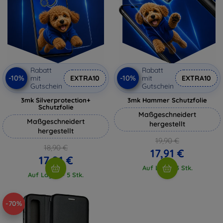
Rabatt
Rabatt
-10%
-10%
mit
EXTRA10
mit
EXTRA10
Gutschein
Gutschein
3mk Silverprotection+
3mk Hammer Schutzfolie
Schutzfolie
Maßgeschneidert
Maßgeschneidert
hergestellt
hergestellt
19,90 €
18,90 €
17,91 €
17,01 €
Auf Lager 3 Stk.
Auf Lager > 5 Stk.
-70%