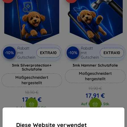
Rabatt
Rabatt
-10%
-10%
mit
EXTRA10
mit
EXTRA10
Gutschein
Gutschein
3mk Silverprotection+
3mk Hammer Schutzfolie
Schutzfolie
Maßgeschneidert
Maßgeschneidert
hergestellt
hergestellt
19,90 €
18,90 €
17,91 €
17,01 €
Auf Lager 3 Stk.
Auf Lager > 5 Stk.
Diese Website verwendet