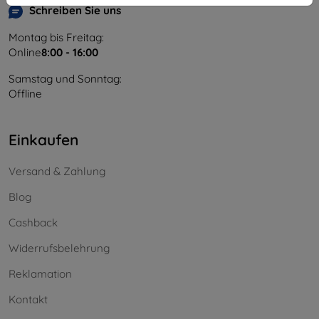
Schreiben Sie uns
Montag bis Freitag:
Online
8:00 - 16:00
Samstag und Sonntag:
Offline
Einkaufen
Versand & Zahlung
Blog
Cashback
Widerrufsbelehrung
Reklamation
Kontakt