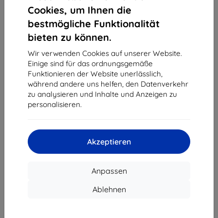
1
-
4
vom ganzen
4
.
Cookies, um Ihnen die
bestmögliche Funktionalität
«
1
»
bieten zu können.
Wir verwenden Cookies auf unserer Website.
Einige sind für das ordnungsgemäße
Funktionieren der Website unerlässlich,
während andere uns helfen, den Datenverkehr
zu analysieren und Inhalte und Anzeigen zu
personalisieren.
Shield-Sk s.r.o.
Ulica Rudolfa Mocka 3750/2A
841 04 Bratislava
Akzeptieren
Unternehmens-ID:
46701494
USt-IdNr.:
SK2023549671
Anpassen
Kontakt
Ablehnen
info@top4mobile.eu