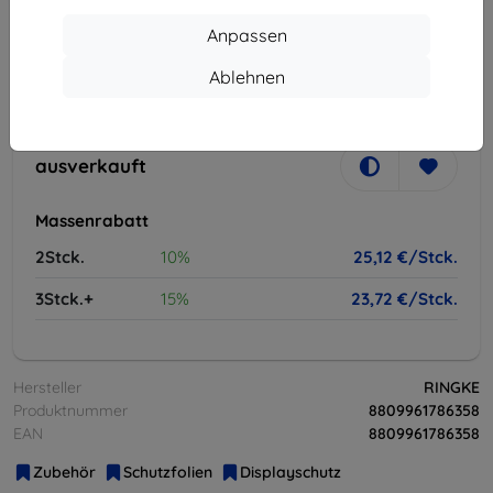
Anpassen
ausverkauft
Ablehnen
-
+
ausverkauft
Massenrabatt
2Stck.
10%
25,12 €/Stck.
3Stck.+
15%
23,72 €/Stck.
Hersteller
RINGKE
Produktnummer
8809961786358
EAN
8809961786358
Zubehör
Schutzfolien
Displayschutz