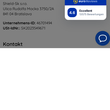
Shield-Sk s.r.o.
Ulica Rudolfa Mocka 3750/2A
Exzellent
4.6
841 04 Bratislava
13575 Bewertungen
Unternehmens-ID:
46701494
USt-IdNr.:
SK2023549671
Kontakt
info@top4mobile.eu
Schreiben Sie uns
Montag bis Freitag:
Online
8:00 - 16:00
Samstag und Sonntag:
Offline
Einkaufen