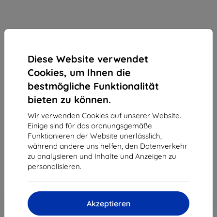
Diese Website verwendet
Cookies, um Ihnen die
RINGKE Paper Touch Schutzhülle 2er-Pack für iPad
bestmögliche Funktionalität
Air 13 2024, klar (8809961786358)
bieten zu können.
Geeignet für:
Apple iPad Air 13
Wir verwenden Cookies auf unserer Website.
Einige sind für das ordnungsgemäße
Produktbeschreibung
Funktionieren der Website unerlässlich,
27,91 €
während andere uns helfen, den Datenverkehr
25,12 €
zu analysieren und Inhalte und Anzeigen zu
personalisieren.
ohne MWSt
21,11 €
In den
Rabatt mit Gutschein
Akzeptieren
-10%
EXTRA10
Warenkorb