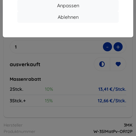
Anpassen
In den
Rabatt mit Gutschein
-10%
EXTRA10
Warenkorb
Ablehnen
ausverkauft
-
+
ausverkauft
Massenrabatt
2Stck.
10%
13,41 €/Stck.
3Stck.+
15%
12,66 €/Stck.
Hersteller
3MK
Produktnummer
W-3SlMatPv-OR12P