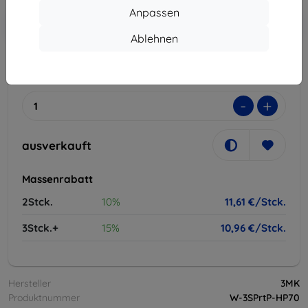
Anpassen
In den
Rabatt mit Gutschein
-10%
EXTRA10
Warenkorb
Ablehnen
ausverkauft
-
+
ausverkauft
Massenrabatt
2Stck.
10%
11,61 €/Stck.
3Stck.+
15%
10,96 €/Stck.
Hersteller
3MK
Produktnummer
W-3SPrtP-HP70