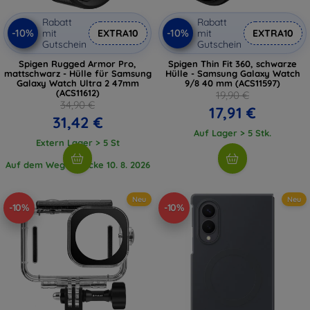
Rabatt
Rabatt
-10%
-10%
mit
EXTRA10
mit
EXTRA10
Gutschein
Gutschein
Spigen Rugged Armor Pro,
Spigen Thin Fit 360, schwarze
mattschwarz - Hülle für Samsung
Hülle - Samsung Galaxy Watch
Galaxy Watch Ultra 2 47mm
9/8 40 mm (ACS11597)
(ACS11612)
19,90 €
34,90 €
17,91 €
31,42 €
Auf Lager > 5 Stk.
Extern Lager > 5 St
Auf dem Weg 1 Stücke 10. 8. 2026
Neu
Neu
-10%
-10%