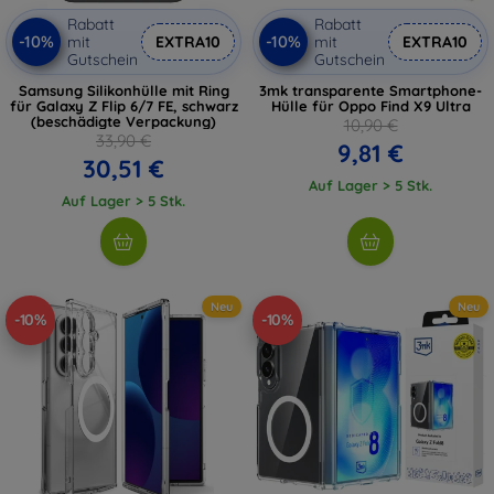
Rabatt
Rabatt
-10%
-10%
mit
EXTRA10
mit
EXTRA10
Gutschein
Gutschein
Samsung Silikonhülle mit Ring
3mk transparente Smartphone-
für Galaxy Z Flip 6/7 FE, schwarz
Hülle für Oppo Find X9 Ultra
(beschädigte Verpackung)
10,90 €
33,90 €
9,81 €
30,51 €
Auf Lager > 5 Stk.
Auf Lager > 5 Stk.
Neu
Neu
-10%
-10%