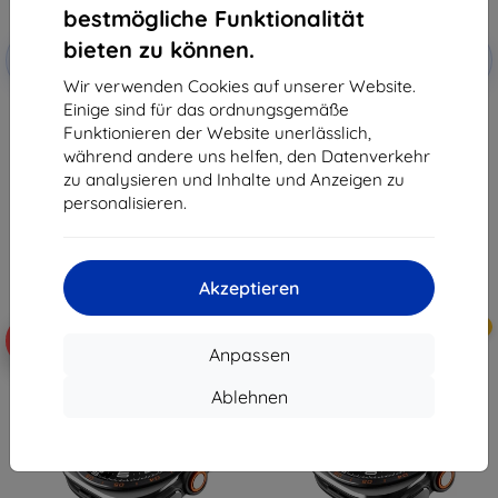
bestmögliche Funktionalität
Rabatt
Rabatt
bieten zu können.
-10%
-10%
mit
EXTRA10
mit
EXTRA10
Gutschein
Gutschein
Wir verwenden Cookies auf unserer Website.
Einige sind für das ordnungsgemäße
Samsung Silikon-Magnetcover
Samsung transparente
für Galaxy Z Fold 8, grün
Schutzhülle Clear Cover für
Funktionieren der Website unerlässlich,
(57983131093)
Galaxy Z Fold 8 EF-QF971CTE
während andere uns helfen, den Datenverkehr
(57983131084)
56,91 €
34,90 €
zu analysieren und Inhalte und Anzeigen zu
51,22 €
31,42 €
personalisieren.
Auf Lager > 5 Stk.
Auf Lager > 5 Stk.
Akzeptieren
Neu
Neu
-10%
-10%
Anpassen
Ablehnen