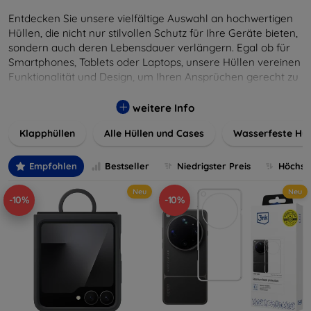
Entdecken Sie unsere vielfältige Auswahl an hochwertigen
Hüllen, die nicht nur stilvollen Schutz für Ihre Geräte bieten,
sondern auch deren Lebensdauer verlängern. Egal ob für
Smartphones, Tablets oder Laptops, unsere Hüllen vereinen
Funktionalität und Design, um Ihren Ansprüchen gerecht zu
werden. Wählen Sie aus einer Vielzahl von Materialien und
Farben, um Ihren persönlichen Stil perfekt zu
weitere Info
unterstreichen.
Klapphüllen
Alle Hüllen und Cases
Wasserfeste Hül
Empfohlen
Bestseller
Niedrigster Preis
Höchste
Neu
Neu
-10%
-10%