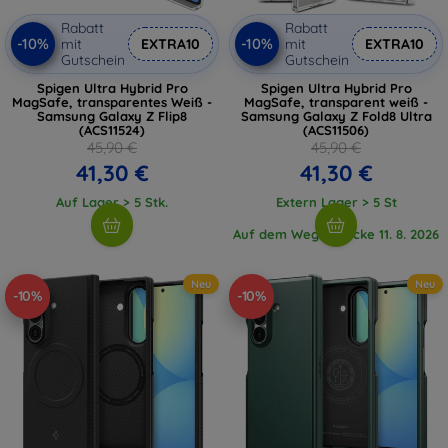
Rabatt
Rabatt
-10%
-10%
mit
EXTRA10
mit
EXTRA10
Gutschein
Gutschein
Spigen Ultra Hybrid Pro
Spigen Ultra Hybrid Pro
MagSafe, transparentes Weiß -
MagSafe, transparent weiß -
Samsung Galaxy Z Flip8
Samsung Galaxy Z Fold8 Ultra
(ACS11524)
(ACS11506)
45,90 €
45,90 €
41,30 €
41,30 €
Auf Lager > 5 Stk.
Extern Lager > 5 St
Auf dem Weg 1 Stücke 11. 8. 2026
Neu
Neu
-10%
-10%