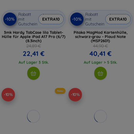
Rabatt
Rabatt
-10%
-10%
mit
EXTRA10
mit
EXTRA10
Gutschein
Gutschein
3mk Hardy TabCase lila Tablet-
Pitaka MagMod Kartenhülle,
Hülle für Apple iPad A17 Pro (6/7)
schwarz-grau - Plaud Note
(8.3inch)
(MSP2601)
24,89 €
44,90 €
22,41 €
40,41 €
Auf Lager 3 Stk.
Auf Lager > 5 Stk.
Neu
-10%
-10%