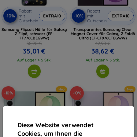
Rabatt
Rabatt
-10%
-10%
mit
EXTRA10
mit
EXTRA10
Gutschein
Gutschein
Samsung Flipsuit Hülle für Galaxy
Transparentes Samsung Clear
Z Flip8, schwarz (EF-
Magnet Cover für Galaxy Z Fold8
FF776CBEGWW)
Ultra (EF-CF976CTEGWW)
38,90 €
42,90 €
35,01 €
38,62 €
Auf Lager > 5 Stk.
Auf Lager > 5 Stk.
Neu
Neu
-10%
-10%
Diese Website verwendet
Cookies, um Ihnen die