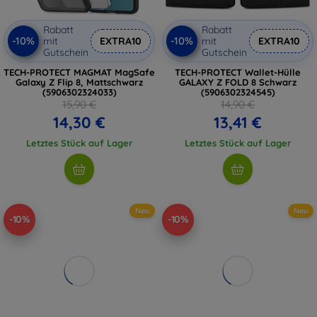
Rabatt
Rabatt
-10%
-10%
mit
EXTRA10
mit
EXTRA10
Gutschein
Gutschein
TECH-PROTECT MAGMAT MagSafe
TECH-PROTECT Wallet-Hülle
Galaxy Z Flip 8, Mattschwarz
GALAXY Z FOLD 8 Schwarz
(5906302324033)
(5906302324545)
15,90 €
14,90 €
14,30 €
13,41 €
Letztes Stück auf Lager
Letztes Stück auf Lager
Neu
Neu
-10%
-10%