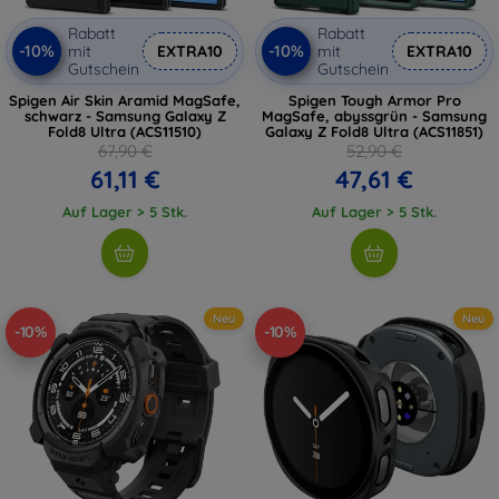
Rabatt
Rabatt
-10%
-10%
mit
EXTRA10
mit
EXTRA10
Gutschein
Gutschein
Spigen Air Skin Aramid MagSafe,
Spigen Tough Armor Pro
schwarz - Samsung Galaxy Z
MagSafe, abyssgrün - Samsung
Fold8 Ultra (ACS11510)
Galaxy Z Fold8 Ultra (ACS11851)
67,90 €
52,90 €
61,11 €
47,61 €
Auf Lager > 5 Stk.
Auf Lager > 5 Stk.
Neu
Neu
-10%
-10%