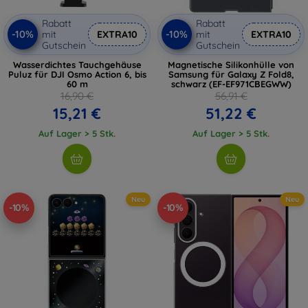
Rabatt
Rabatt
-10%
-10%
mit
EXTRA10
mit
EXTRA10
Gutschein
Gutschein
Wasserdichtes Tauchgehäuse
Magnetische Silikonhülle von
Puluz für DJI Osmo Action 6, bis
Samsung für Galaxy Z Fold8,
60 m
schwarz (EF-EF971CBEGWW)
16,90 €
56,91 €
15,21 €
51,22 €
Auf Lager > 5 Stk.
Auf Lager > 5 Stk.
Neu
Neu
-10%
-10%