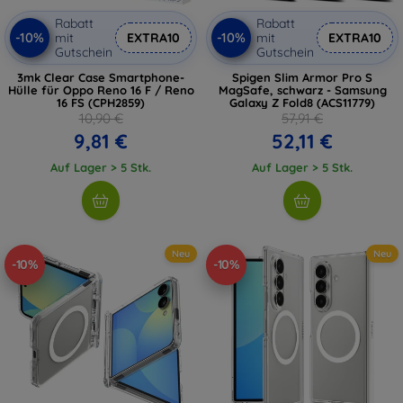
Rabatt
Rabatt
-10%
-10%
mit
EXTRA10
mit
EXTRA10
Gutschein
Gutschein
3mk Clear Case Smartphone-
Spigen Slim Armor Pro S
Hülle für Oppo Reno 16 F / Reno
MagSafe, schwarz - Samsung
16 FS (CPH2859)
Galaxy Z Fold8 (ACS11779)
10,90 €
57,91 €
9,81 €
52,11 €
Auf Lager > 5 Stk.
Auf Lager > 5 Stk.
Neu
Neu
-10%
-10%