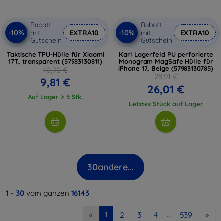
Rabatt
Rabatt
-10%
-10%
mit
EXTRA10
mit
EXTRA10
Gutschein
Gutschein
Taktische TPU-Hülle für Xiaomi
Karl Lagerfeld PU perforierte
17T, transparent (57983130811)
Monogram MagSafe Hülle für
iPhone 17, Beige (57983130785)
10,90 €
28,91 €
9,81 €
26,01 €
Auf Lager > 5 Stk.
Letztes Stück auf Lager
30
andere...
1
-
30
vom ganzen
16143
.
2
3
4
539
»
«
1
…