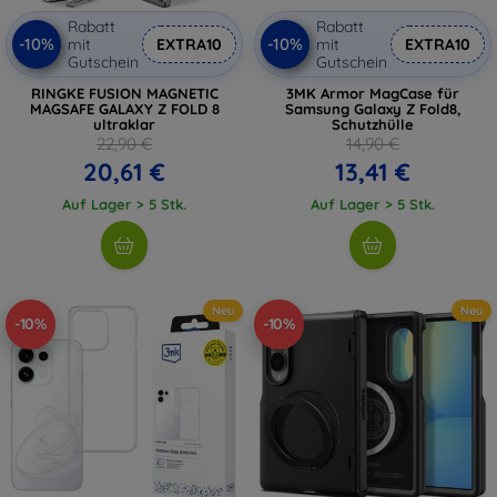
Rabatt
Rabatt
-10%
-10%
mit
EXTRA10
mit
EXTRA10
Gutschein
Gutschein
RINGKE FUSION MAGNETIC
3MK Armor MagCase für
MAGSAFE GALAXY Z FOLD 8
Samsung Galaxy Z Fold8,
ultraklar
Schutzhülle
22,90 €
14,90 €
20,61 €
13,41 €
Auf Lager > 5 Stk.
Auf Lager > 5 Stk.
Neu
Neu
-10%
-10%