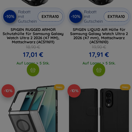
Rabatt
Rabatt
-10%
-10%
mit
EXTRA10
mit
EXTRA10
Gutschein
Gutschein
SPIGEN RUGGED ARMOR
SPIGEN LIQUID AIR Hülle für
Schutzhülle für Samsung Galaxy
Samsung Galaxy Watch Ultra 2
Watch Ultra 2 2026 (47 MM),
2026 (47 mm), Mattschwarz
Mattschwarz (ACS11611)
(ACS11610)
18,90 €
19,90 €
17,01 €
17,91 €
Auf Lager > 5 Stk.
Auf Lager > 5 Stk.
Neu
Neu
-10%
-10%