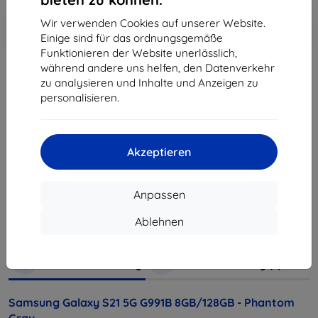
In den
Wir verwenden Cookies auf unserer Website.
Rabatt mit Gutschein
-10%
EXTRA10
Warenkorb
Einige sind für das ordnungsgemäße
Funktionieren der Website unerlässlich,
während andere uns helfen, den Datenverkehr
zu analysieren und Inhalte und Anzeigen zu
ausverkauft
personalisieren.
ausverkauft
Akzeptieren
Hersteller
Samsung
Produktnummer
SM-G991B/DS
Anpassen
EAN
8806090892127
Ablehnen
Handys und Tablets
Mobiltelefone
Smartphones
Produktbeschreibung
Produktbewertung (0)
Samsung Galaxy S21 5G G991B 8GB/128GB - Phantom
Gray