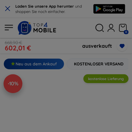
×
Laden Sie unsere App herunter
und
shoppen Sie noch einfacher.
0
668,90 €
ausverkauft
602,01 €
Neu aus dem Ankauf
KOSTENLOSER VERSAND
kostenlose Lieferung
-10%