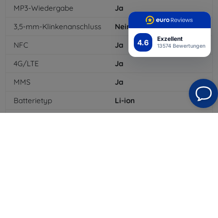
MP3-Wiedergabe
Ja
3,5-mm-Klinkenanschluss
Nein
Exzellent
4.6
NFC
Ja
13574 Bewertungen
4G/LTE
Ja
MMS
Ja
Batterietyp
Li-ion
Batteriekapazität
4500
mAh
Bluetooth
Ja
WLAN
Ja
EDGE
Ja
GPS-Modul
Ja
Auflösung des Displays
3088x1440