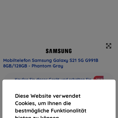
Mobiltelefon Samsung Galaxy S21 5G G991B
8GB/128GB - Phantom Gray
Kaufen Sie dieses Gerät und erhalten Sie
25%
Rabatt
auf sämtliches Zubehör dafür!
Diese Website verwendet
Endpreis
Cookies, um Ihnen die
668,90 €
602,01 €
bestmögliche Funktionalität
bieten zu können.