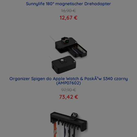
Sunnylife 180° magnetischer Drehadapter
16,90 €
12,67 €
Organizer Spigen do Apple Watch & PaskÃ³w S340 czarny
(AMP07602)
97,90 €
73,42 €