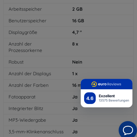
Arbeitsspeicher
2
GB
Benutzerspeicher
16
GB
Displaygröße
4,7
"
Anzahl der
8
x
Prozessorkerne
Robust
Nein
Anzahl der Displays
1
x
Anzahl der Farben
16
mil
Exzellent
Fotoapparat
Ja
4.6
13575 Bewertungen
Integrierter Blitz
Ja
MP3-Wiedergabe
Ja
3,5-mm-Klinkenanschluss
Ja