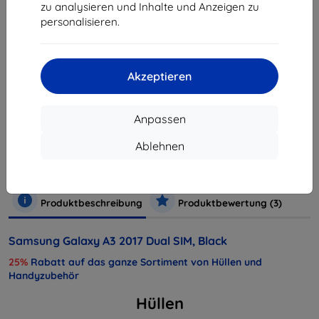
zu analysieren und Inhalte und Anzeigen zu
personalisieren.
ausverkauft
ausverkauft
Akzeptieren
Anpassen
Hersteller
Samsung
Produktnummer
SM-A320FDSNET
Ablehnen
Handys und Tablets
Mobiltelefone
Smartphones
Produktbeschreibung
Produktbewertung (3)
Samsung Galaxy A3 2017 Dual SIM, Black
25%
Rabatt auf das ganze Sortiment von Hüllen und
Handyzubehör
Hüllen