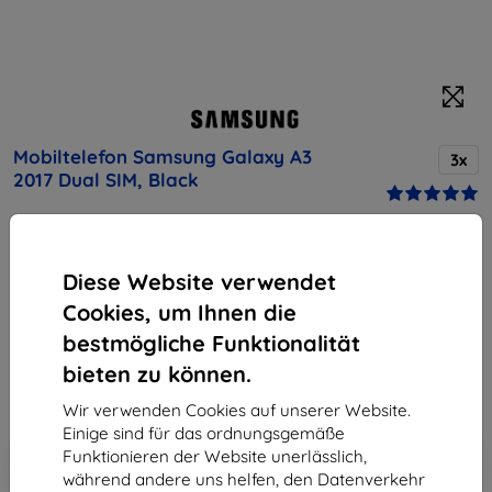
Mobiltelefon Samsung Galaxy A3
3x
2017 Dual SIM, Black
Kaufen Sie dieses Gerät und erhalten Sie
25%
Diese Website verwendet
Rabatt
auf sämtliches Zubehör dafür!
Cookies, um Ihnen die
Endpreis
bestmögliche Funktionalität
165,90 €
bieten zu können.
149,31 €
Wir verwenden Cookies auf unserer Website.
Einige sind für das ordnungsgemäße
In den
Rabatt mit Gutschein
Funktionieren der Website unerlässlich,
-10%
EXTRA10
Warenkorb
während andere uns helfen, den Datenverkehr