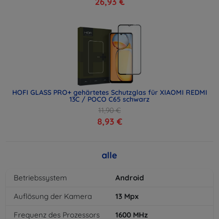
26,93 €
HOFI GLASS PRO+ gehärtetes Schutzglas für XIAOMI REDMI
13C / POCO C65 schwarz
11,90 €
8,93 €
alle
Betriebssystem
Android
Auflösung der Kamera
13
Mpx
Frequenz des Prozessors
1600
MHz