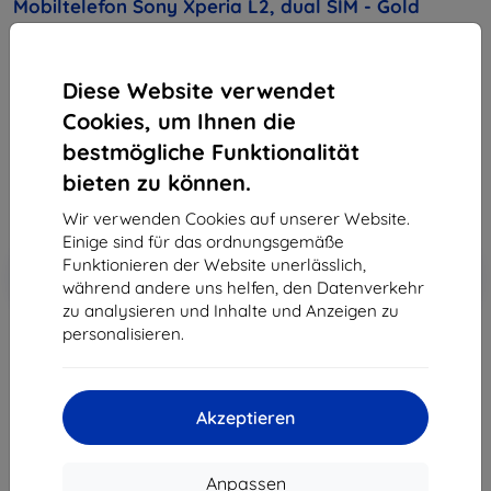
Mobiltelefon Sony Xperia L2, dual SIM - Gold
Kaufen Sie dieses Gerät und erhalten Sie
25%
Rabatt
auf sämtliches Zubehör dafür!
Diese Website verwendet
Cookies, um Ihnen die
228,90 €
bestmögliche Funktionalität
206,01 €
bieten zu können.
ohne MWSt
173,12 €
Wir verwenden Cookies auf unserer Website.
Einige sind für das ordnungsgemäße
In den
Funktionieren der Website unerlässlich,
Rabatt mit Gutschein
-10%
EXTRA10
Warenkorb
während andere uns helfen, den Datenverkehr
zu analysieren und Inhalte und Anzeigen zu
personalisieren.
ausverkauft
ausverkauft
Akzeptieren
Anpassen