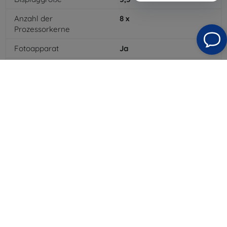
Anzahl der
8
x
Prozessorkerne
Fotoapparat
Ja
Integrierter Blitz
Ja
MP3-Wiedergabe
Ja
3,5-mm-Klinkenanschluss
Ja
4G/LTE
Ja
Batteriekapazität
3300
mAh
Bluetooth
Ja
WLAN
Ja
Farbe
Gold