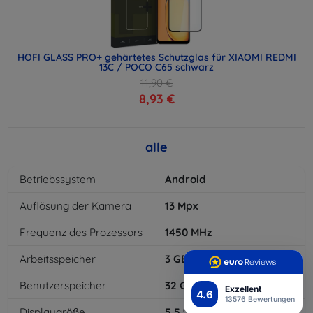
HOFI GLASS PRO+ gehärtetes Schutzglas für XIAOMI REDMI
13C / POCO C65 schwarz
11,90 €
8,93 €
alle
Betriebssystem
Android
Auflösung der Kamera
13
Mpx
Frequenz des Prozessors
1450
MHz
Arbeitsspeicher
3
GB
Benutzerspeicher
32
GB
Exzellent
4.6
13576 Bewertungen
Displaygröße
5,5
"