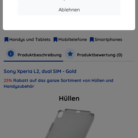
Weitere Varianten dieses Produkts
Ablehnen
Hersteller
Sony
Produktnummer
1312-6663
EAN
7311271607519
Handys und Tablets
Mobiltelefone
Smartphones
Produktbeschreibung
Produktbewertung (0)
Sony Xperia L2, dual SIM - Gold
25%
Rabatt auf das ganze Sortiment von Hüllen und
Handyzubehör
Hüllen