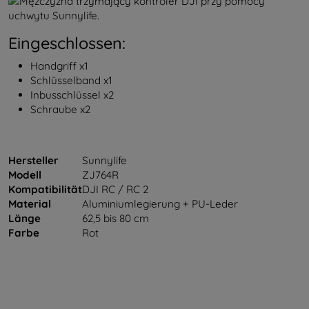
Eingeschlossen:
Handgriff x1
Schlüsselband x1
Inbusschlüssel x2
Schraube x2
Hersteller
Sunnylife
Modell
ZJ764R
Kompatibilität
DJI RC / RC 2
Material
Aluminiumlegierung + PU-Leder
Länge
62,5 bis 80 cm
Farbe
Rot