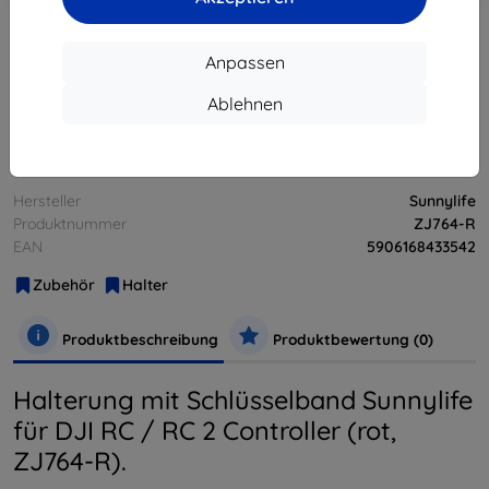
Anpassen
ausverkauft
Ablehnen
ausverkauft
Hersteller
Sunnylife
Produktnummer
ZJ764-R
EAN
5906168433542
Zubehör
Halter
Produktbeschreibung
Produktbewertung (0)
Halterung mit Schlüsselband Sunnylife
für DJI RC / RC 2 Controller (rot,
ZJ764-R).