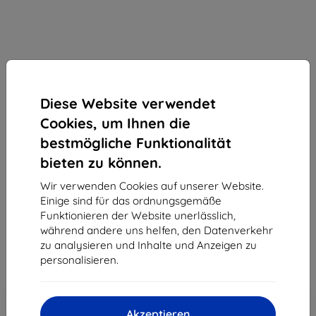
Diese Website verwendet
Sunnylife
Cookies, um Ihnen die
Sunnylife Halter mit Riemen für DJI RC / RC 2
bestmögliche Funktionalität
Controller (rot) ZJ764-R
bieten zu können.
Geeignet für:
DJI RC
DJI RC 2
Wir verwenden Cookies auf unserer Website.
Produktbeschreibung
Einige sind für das ordnungsgemäße
36,90 €
Funktionieren der Website unerlässlich,
35,06 €
während andere uns helfen, den Datenverkehr
zu analysieren und Inhalte und Anzeigen zu
personalisieren.
ohne MWSt
29,46 €
In den
Rabatt mit Gutschein
-5%
SMART5
Warenkorb
Akzeptieren