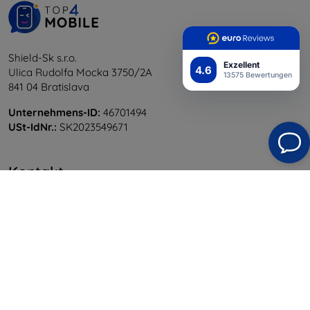
Shield-Sk s.r.o.
Exzellent
4.6
Ulica Rudolfa Mocka 3750/2A
13575 Bewertungen
841 04 Bratislava
Unternehmens-ID:
46701494
USt-IdNr.:
SK2023549671
Kontakt
info@top4mobile.eu
Schreiben Sie uns
Montag bis Freitag:
Online
8:00 - 16:00
Samstag und Sonntag:
Offline