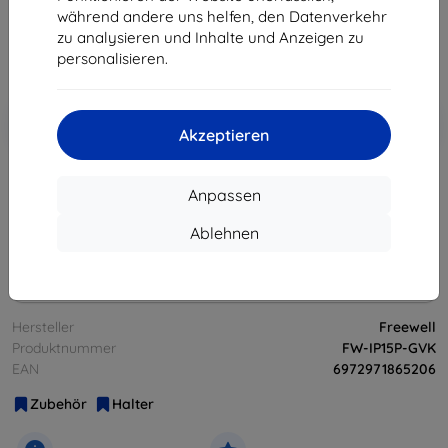
91,71 €
während andere uns helfen, den Datenverkehr
zu analysieren und Inhalte und Anzeigen zu
personalisieren.
ohne MWSt
77,07 €
In den
Rabatt mit Gutschein
-10%
EXTRA10
Warenkorb
Akzeptieren
Anpassen
ausverkauft
Ablehnen
ausverkauft
Hersteller
Freewell
Produktnummer
FW-IP15P-GVK
EAN
6972971865206
Zubehör
Halter