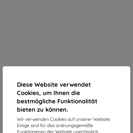
Diese Website verwendet
Freewell
Cookies, um Ihnen die
bestmögliche Funktionalität
Freewell Genius Rig Halterung für iPhone 15 Pro
bieten zu können.
Geeignet für:
Apple iPhone 15
Wir verwenden Cookies auf unserer Website.
Produktbeschreibung
Einige sind für das ordnungsgemäße
101,90 €
Funktionieren der Website unerlässlich,