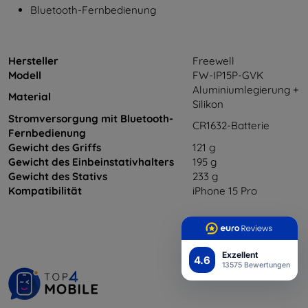
Bluetooth-Fernbedienung
Hersteller
Freewell
Modell
FW-IP15P-GVK
Aluminiumlegierung +
Material
Silikon
Stromversorgung mit Bluetooth-
CR1632-Batterie
Fernbedienung
Gewicht des Griffs
121 g
Gewicht des Einbeinstativhalters
195 g
Gewicht des Stativs
233 g
Kompatibilität
iPhone 15 Pro
Exzellent
4.6
13575 Bewertungen