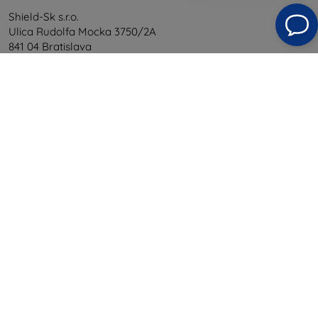
Shield-Sk s.r.o.
Ulica Rudolfa Mocka 3750/2A
841 04 Bratislava
Unternehmens-ID:
46701494
USt-IdNr.:
SK2023549671
Kontakt
info@top4mobile.eu
Schreiben Sie uns
Montag bis Freitag:
Online
8:00 - 16:00
Samstag und Sonntag:
Offline