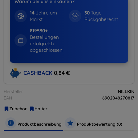
Warum bei uns einkaufen?
14
Jahre am
30
Tage
Markt
Rückgaberecht
819530+
Bestellungen
erfolgreich
abgeschlossen
CASHBACK
0,84 €
Hersteller
NILLKIN
EAN
6902048270817
Zubehör
Halter
Produktbeschreibung
Produktbewertung (0)