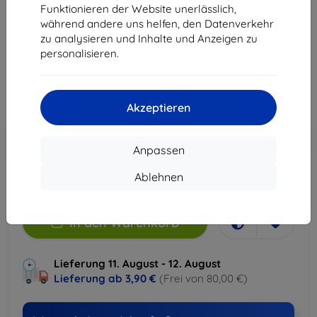
Funktionieren der Website unerlässlich,
während andere uns helfen, den Datenverkehr
Produktbeschreibung
zu analysieren und Inhalte und Anzeigen zu
18,90 €
personalisieren.
15,21 €
ohne MWSt
12,78 €
Akzeptieren
In den
Rabatt mit Gutschein
-10%
EXTRA10
Warenkorb
Anpassen
Ablehnen
Letztes Stück auf Lager
In den Warenkorb
Lieferung 11. August - 12. August
Lieferung ab
3,90 €
(Frei von 80,00 €)