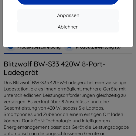
Hersteller
BlitzWolf
Anpassen
Produktnummer
BW-S33
EAN
5905156104518
Ablehnen
Zubehör
Aufladen
Netzladegerät
Produktbeschreibung
Produktbewertung (0)
Blitzwolf BW-S33 420W 8-Port-
Ladegerät
Das Blitzwolf BW-S33 420-W-Ladegerät ist eine vielseitige
Ladestation, die es Ihnen ermöglicht, mehrere Geräte mit
unterschiedlichen Leistungsanforderungen gleichzeitig zu
versorgen. Es verfügt über 8 Anschlüsse und eine
Gesamtleistung von 420 W, sodass Sie Laptops,
Smartphones und Zubehör an einem einzigen Ort laden
können. Dank GaN-Technologie und intelligentem
Energiemanagement passt das Gerät die Leistungsabgabe
automatisch an die angeschlossenen Geräte an.