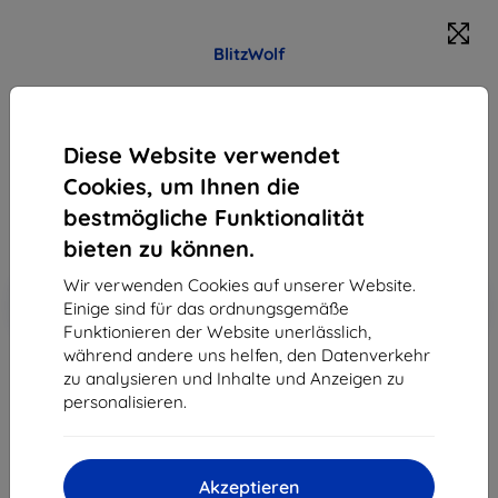
BlitzWolf
Blitzwolf BW-S33 420W Ladegerät, 8 Ports
Produktbeschreibung
Diese Website verwendet
72,90 €
Cookies, um Ihnen die
65,60 €
bestmögliche Funktionalität
ohne MWSt
55,13 €
bieten zu können.
Wir verwenden Cookies auf unserer Website.
In den
Rabatt mit Gutschein
-10%
Einige sind für das ordnungsgemäße
EXTRA10
Warenkorb
Funktionieren der Website unerlässlich,
während andere uns helfen, den Datenverkehr
zu analysieren und Inhalte und Anzeigen zu
ausverkauft
personalisieren.
ausverkauft
Akzeptieren