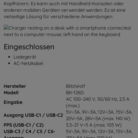
Kopfhörern. Es kann auch mit Handheld-Konsolen oder
anderen mobilen Geräten verwendet werden. Es ist eine
vielseitige Lösung für verschiedene Anwendungen.
Eingeschlossen
Ladegerät
AC-Netzkabel
Hersteller
BlitzWolf
Modell
BK-126D
AC 100–240 V, 50/60 Hz, 2,5 A
Eingabe
(max.)
5V⎓3A, 9V⎓3A, 12V⎓3A, 15V⎓3A,
Ausgang USB-C1 / USB-C2
20V⎓5A, 28V⎓5A (max. 140 W)
PPS (USB-C1 / C2)
3,3–21 V⎓5 A (max. 105 W)
USB-C3 / C4 / C5 / C6-
5V⎓3A, 9V⎓3A, 12V⎓3A, 15V⎓3A,
Ausgang
20V⎓5A (max. 100 W)