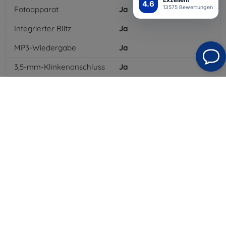
4.6
13575 Bewertungen
Fotoapparat
Ja
Integrierter Blitz
Ja
MP3-Wiedergabe
Ja
3,5-mm-Klinkenanschluss
Ja
NFC
Ja
4G/LTE
Ja
MMS
Ja
Batterietyp
Li-ion
Batteriekapazität
1800
mAh
Standby-Zeit
250
hod
Bluetooth
Ja
WLAN
Ja