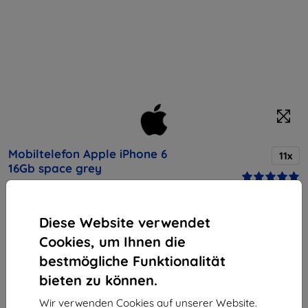
Mobiltelefon Apple iPhone 6
11x
16Gb space grey
Kaufen Sie dieses Gerät und erhalten Sie
25%
Diese Website verwendet
Rabatt
auf sämtliches Zubehör dafür!
Cookies, um Ihnen die
bestmögliche Funktionalität
Produktbeschreibung
bieten zu können.
Endpreis
271,90 €
Wir verwenden Cookies auf unserer Website.