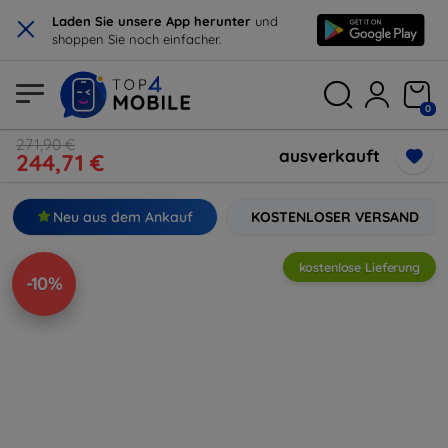
×
Laden Sie unsere App herunter
und
shoppen Sie noch einfacher.
0
271,90 €
ausverkauft
244,71 €
Neu aus dem Ankauf
KOSTENLOSER VERSAND
kostenlose Lieferung
-10%