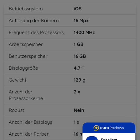
Betriebssystem
iOS
Auflösung der Kamera
16
Mpx
Frequenz des Prozessors
1400
MHz
Arbeitsspeicher
1
GB
Benutzerspeicher
16
GB
Displaygröße
4,7
"
Gewicht
129
g
Anzahl der
2
x
Prozessorkerne
Robust
Nein
Anzahl der Displays
1
x
Anzahl der Farben
16
mil
Exzellent