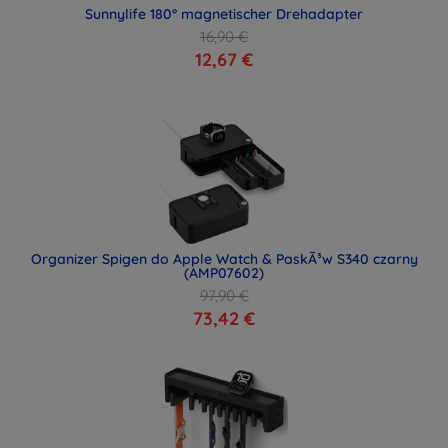
Sunnylife 180° magnetischer Drehadapter
16,90 €
12,67 €
Organizer Spigen do Apple Watch & PaskÃ³w S340 czarny
(AMP07602)
97,90 €
73,42 €