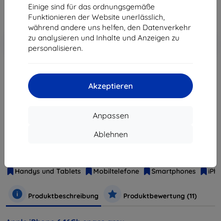
244,71 €
Einige sind für das ordnungsgemäße
Funktionieren der Website unerlässlich,
während andere uns helfen, den Datenverkehr
In den
zu analysieren und Inhalte und Anzeigen zu
Rabatt mit Gutschein
-10%
EXTRA10
Warenkorb
personalisieren.
ausverkauft
Akzeptieren
ausverkauft
Anpassen
Ablehnen
Hersteller
Apple
Produktnummer
MG472CN/A
Handys und Tablets
Mobiltelefone
Smartphones
iPh
Produktbeschreibung
Produktbewertung (11)